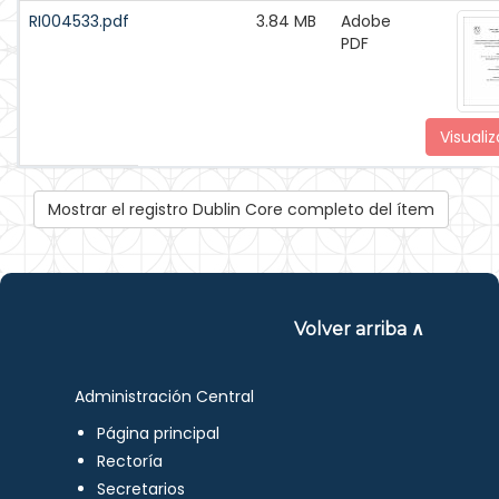
RI004533.pdf
3.84 MB
Adobe
PDF
Visualiz
Mostrar el registro Dublin Core completo del ítem
Volver arriba ∧
Administración Central
Página principal
Rectoría
Secretarios