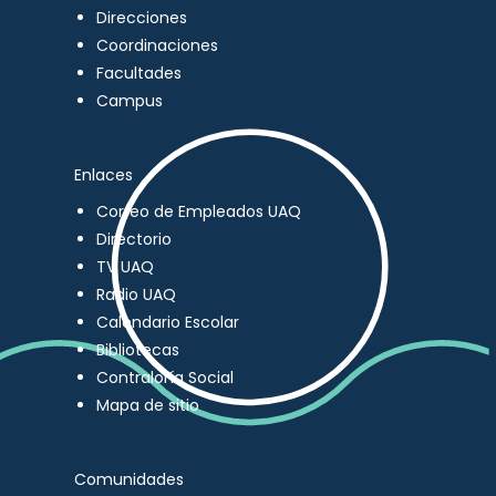
Direcciones
Coordinaciones
Facultades
Campus
Enlaces
Correo de Empleados UAQ
Directorio
TV UAQ
Radio UAQ
Calendario Escolar
Bibliotecas
Contraloría Social
Mapa de sitio
Comunidades