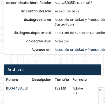
dc.contributor.identificador
MOGJ690513HQTSLN02
dc.contributor.role
Asesor de tesis
dc.degree.name
Maestría en Salud y Producció
Sustentable
dc.degree.department
Facultad de Ciencias Naturale
dc.degree.level
Maestría
Aparece en:
Maestría en Salud y Producció
Archivos:
Fichero
Descripción
Tamaño
Formato
RI004488.pdf
1.32 MB
Adobe
PDF