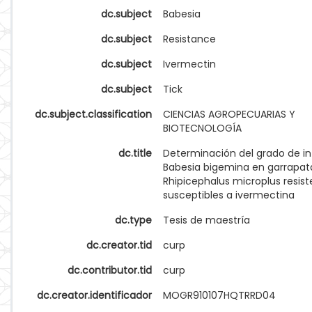
dc.subject
Babesia
dc.subject
Resistance
dc.subject
Ivermectin
dc.subject
Tick
dc.subject.classification
CIENCIAS AGROPECUARIAS Y
BIOTECNOLOGÍA
dc.title
Determinación del grado de in
Babesia bigemina en garrapat
Rhipicephalus microplus resist
susceptibles a ivermectina
dc.type
Tesis de maestría
dc.creator.tid
curp
dc.contributor.tid
curp
dc.creator.identificador
MOGR910107HQTRRD04