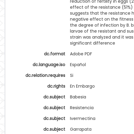
reduction of fertility in eggs 
effect of the resistance (51%)
suggests that the resistance 
negative effect on the fitness 
the degree of infection by B. 
larvae of the resistant and su
strain was analyzed and it wa
significant difference
dc.format
Adobe PDF
dc.language.iso
Español
dc.relation.requires
Si
dc.rights
En Embargo
dc.subject
Babesia
dc.subject
Resistencia
dc.subject
Ivermectina
dc.subject
Garrapata