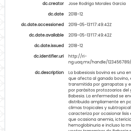
dc.creator
Jose Rodrigo Morales Garcia
dc.date
2018-12
dc.date.accessioned
2019-05-13T17:49:42Z
dc.date.available
2019-05-13T17:49:42Z
dc.date.issued
2018-12
dc.identifier.uri
http://ri-
ng.uaq.mx/handle/123456789/
dc.description
La babesiosis bovina es una 
que afecta al ganado bovino, 
transmitida por garrapatas y 
por parásitos protozoarios del
Babesia. La enfermedad se en
distribuida ampliamente en p
climas tropicales y subtropica
caracteriza por ocasionar lisis 
que ocasiona anemia, ictericia
hemoglobinuria e incluso la mu