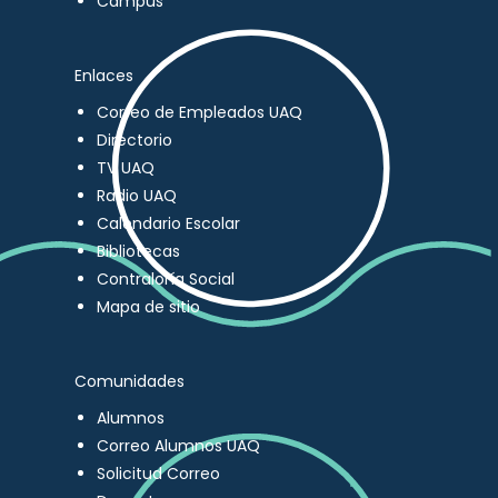
Campus
Enlaces
Correo de Empleados UAQ
Directorio
TV UAQ
Radio UAQ
Calendario Escolar
Bibliotecas
Contraloría Social
Mapa de sitio
Comunidades
Alumnos
Correo Alumnos UAQ
Solicitud Correo