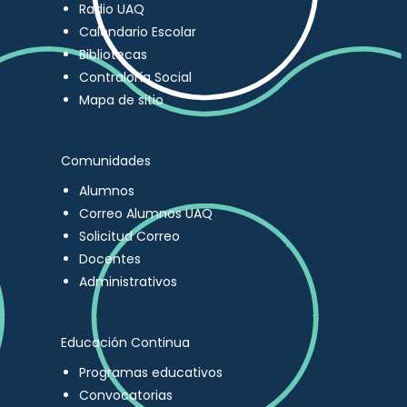
Radio UAQ
Calendario Escolar
Bibliotecas
Contraloría Social
Mapa de sitio
Comunidades
Alumnos
Correo Alumnos UAQ
Solicitud Correo
Docentes
Administrativos
Educación Continua
Programas educativos
Convocatorias