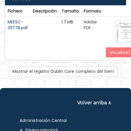
Fichero
Descripción
Tamaño
Formato
MEESC-
1.7 MB
Adobe
311778.pdf
PDF
Visualizar/
Mostrar el registro Dublin Core completo del ítem
Volver arriba ∧
Administración Central
Página principal