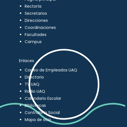
Rectoría
Secretarios
Direcciones
Coordinaciones
Facultades
Campus
Enlaces
Correo de Empleados UAQ
Directorio
TV UAQ
Radio UAQ
Calendario Escolar
Bibliotecas
Contraloría Social
Mapa de sitio