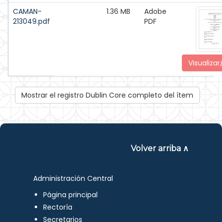
CAMAN-
1.36 MB
Adobe
213049.pdf
PDF
Visualizar
Mostrar el registro Dublin Core completo del ítem
Volver arriba ∧
Administración Central
Página principal
Rectoría
Secretarios