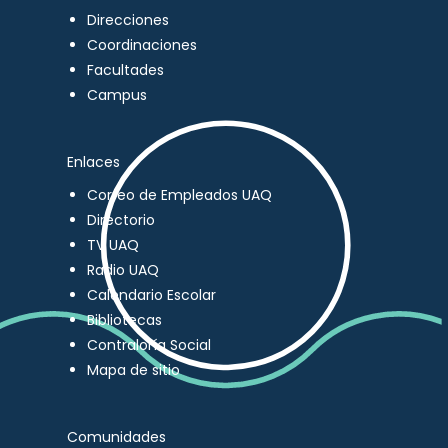
Direcciones
Coordinaciones
Facultades
Campus
Enlaces
Correo de Empleados UAQ
Directorio
TV UAQ
Radio UAQ
Calendario Escolar
Bibliotecas
Contraloría Social
Mapa de sitio
Comunidades