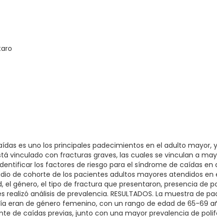
taro
ídas es uno los principales padecimientos en el adulto mayor, 
tá vinculado con fracturas graves, las cuales se vinculan a mayor
 identificar los factores de riesgo para el síndrome de caídas en
io de cohorte de los pacientes adultos mayores atendidos en el
el género, el tipo de fractura que presentaron, presencia de pol
es realizó análisis de prevalencia. RESULTADOS. La muestra de pa
oría eran de género femenino, con un rango de edad de 65-69 a
te de caídas previas, junto con una mayor prevalencia de polif