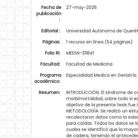
Fecha de
27-may-2026
publicación
:
Editorial :
Universidad Autónoma de Queré
Páginas:
1 recurso en línea (54 páginas)
Folio RI:
MEESN-311841
Facultad:
Facultad de Medicina
Programa
Especialidad Medica en Geriatría
académico:
Resumen:
INTRODUCCIÓN. El síndrome de ca
morbimortalidad, sobre todo si es
objetivo de la presente tesis fue
METODOLOGÍA. Se realizó un estud
recolectaron datos como la edad, 
para caídas. Todos los datos se l
cuales se identificó que la may
de cadera, teniendo el anteceden