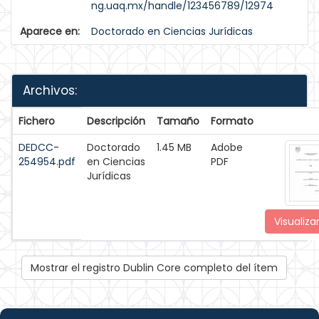
ng.uaq.mx/handle/123456789/12974
Aparece en:
Doctorado en Ciencias Jurídicas
Archivos:
Fichero
Descripción
Tamaño
Formato
DEDCC-
Doctorado
1.45 MB
Adobe
254954.pdf
en Ciencias
PDF
Jurídicas
Visualiza
Mostrar el registro Dublin Core completo del ítem