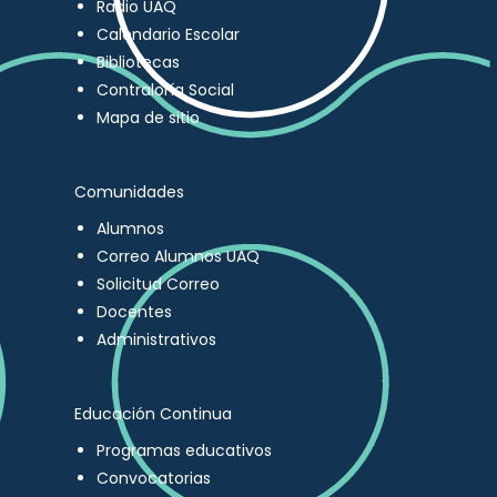
Radio UAQ
Calendario Escolar
Bibliotecas
Contraloría Social
Mapa de sitio
Comunidades
Alumnos
Correo Alumnos UAQ
Solicitud Correo
Docentes
Administrativos
Educación Continua
Programas educativos
Convocatorias