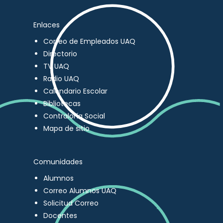
Enlaces
Correo de Empleados UAQ
Directorio
TV UAQ
Radio UAQ
Calendario Escolar
Bibliotecas
Contraloría Social
Mapa de sitio
Comunidades
Alumnos
Correo Alumnos UAQ
Solicitud Correo
Docentes