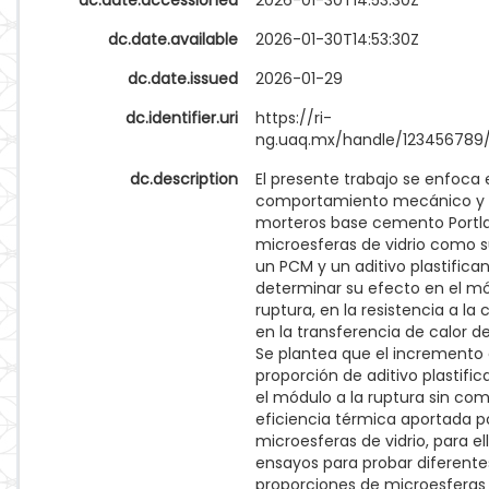
dc.date.accessioned
2026-01-30T14:53:30Z
dc.date.available
2026-01-30T14:53:30Z
dc.date.issued
2026-01-29
dc.identifier.uri
https://ri-
ng.uaq.mx/handle/123456789
dc.description
El presente trabajo se enfoca 
comportamiento mecánico y 
morteros base cemento Portl
microesferas de vidrio como s
un PCM y un aditivo plastifican
determinar su efecto en el mó
ruptura, en la resistencia a la
en la transferencia de calor d
Se plantea que el incremento 
proporción de aditivo plastifi
el módulo a la ruptura sin co
eficiencia térmica aportada po
microesferas de vidrio, para el
ensayos para probar diferente
proporciones de microesferas y