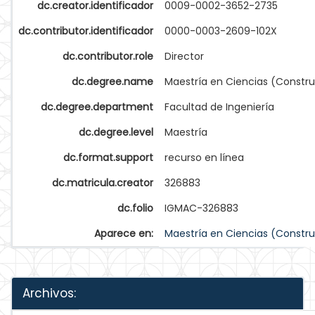
dc.creator.identificador
0009-0002-3652-2735
dc.contributor.identificador
0000-0003-2609-102X
dc.contributor.role
Director
dc.degree.name
Maestría en Ciencias (Constr
dc.degree.department
Facultad de Ingeniería
dc.degree.level
Maestría
dc.format.support
recurso en línea
dc.matricula.creator
326883
dc.folio
IGMAC-326883
Aparece en:
Maestría en Ciencias (Constr
Archivos: