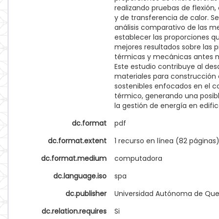
realizando pruebas de flexión
y de transferencia de calor. Se
análisis comparativo de las m
establecer las proporciones 
mejores resultados sobre las 
térmicas y mecánicas antes 
Este estudio contribuye al desa
materiales para construcción 
sostenibles enfocados en el c
térmico, generando una posib
la gestión de energía en edifi
dc.format
pdf
dc.format.extent
1 recurso en línea (82 páginas
dc.format.medium
computadora
dc.language.iso
spa
dc.publisher
Universidad Autónoma de Que
dc.relation.requires
Si