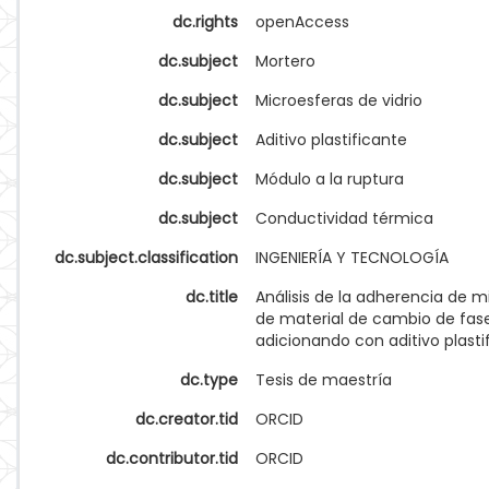
dc.rights
openAccess
dc.subject
Mortero
dc.subject
Microesferas de vidrio
dc.subject
Aditivo plastificante
dc.subject
Módulo a la ruptura
dc.subject
Conductividad térmica
dc.subject.classification
INGENIERÍA Y TECNOLOGÍA
dc.title
Análisis de la adherencia de 
de material de cambio de fas
adicionando con aditivo plasti
dc.type
Tesis de maestría
dc.creator.tid
ORCID
dc.contributor.tid
ORCID