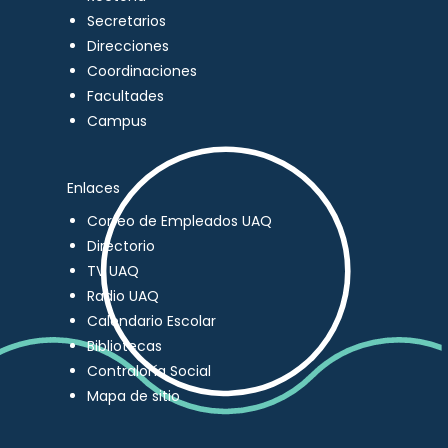
Secretarios
Direcciones
Coordinaciones
Facultades
Campus
Enlaces
Correo de Empleados UAQ
Directorio
TV UAQ
Radio UAQ
Calendario Escolar
Bibliotecas
Contraloría Social
Mapa de sitio