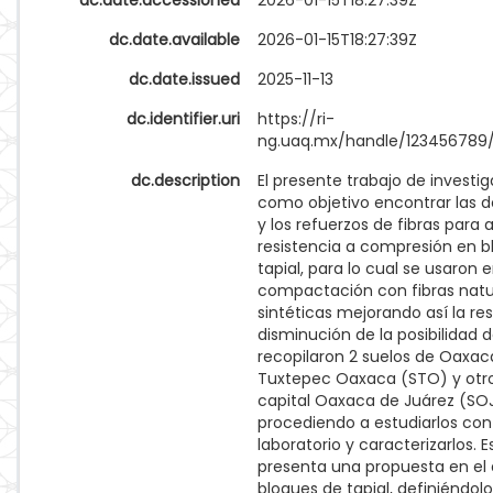
dc.date.accessioned
2026-01-15T18:27:39Z
dc.date.available
2026-01-15T18:27:39Z
dc.date.issued
2025-11-13
dc.identifier.uri
https://ri-
ng.uaq.mx/handle/123456789
dc.description
El presente trabajo de investi
como objetivo encontrar las d
y los refuerzos de fibras para
resistencia a compresión en b
tapial, para lo cual se usaron 
compactación con fibras natu
sintéticas mejorando así la res
disminución de la posibilidad de
recopilaron 2 suelos de Oaxac
Tuxtepec Oaxaca (STO) y otro
capital Oaxaca de Juárez (SOJ
procediendo a estudiarlos co
laboratorio y caracterizarlos. E
presenta una propuesta en el 
bloques de tapial, definiéndo