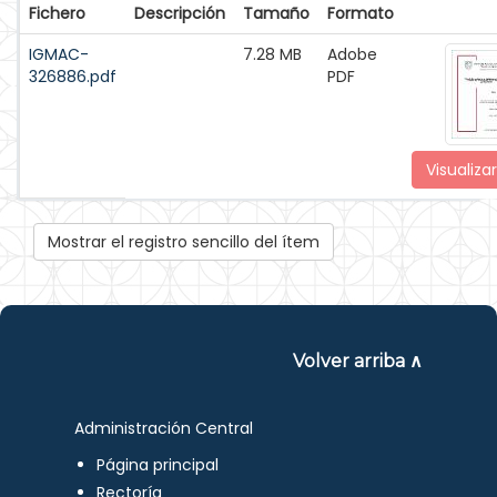
Fichero
Descripción
Tamaño
Formato
IGMAC-
7.28 MB
Adobe
326886.pdf
PDF
Visualizar
Mostrar el registro sencillo del ítem
Volver arriba ∧
Administración Central
Página principal
Rectoría