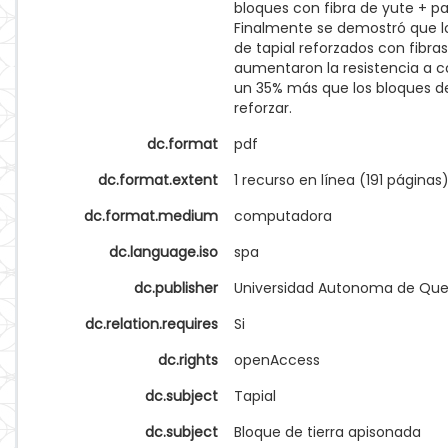
bloques con fibra de yute + p
Finalmente se demostró que l
de tapial reforzados con fibra
aumentaron la resistencia a 
un 35% más que los bloques de
reforzar.
dc.format
pdf
dc.format.extent
1 recurso en línea (191 páginas
dc.format.medium
computadora
dc.language.iso
spa
dc.publisher
Universidad Autonoma de Que
dc.relation.requires
Si
dc.rights
openAccess
dc.subject
Tapial
dc.subject
Bloque de tierra apisonada