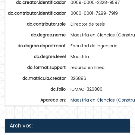
dc.creator.identificador
0009-0000-2328-9597
dc.contributor.identificador
0000-0001-7289-7919
dc.contributor.role
Director de tesis
dc.degree.name
Maestría en Ciencias (Constr
dc.degree.department
Facultad de Ingeniería
dc.degree.level
Maestría
dc.format.support
recurso en línea
dc.matricula.creator
326886
dc.folio
IGMAC-326886
Aparece en:
Maestría en Ciencias (Constr
Archivos: