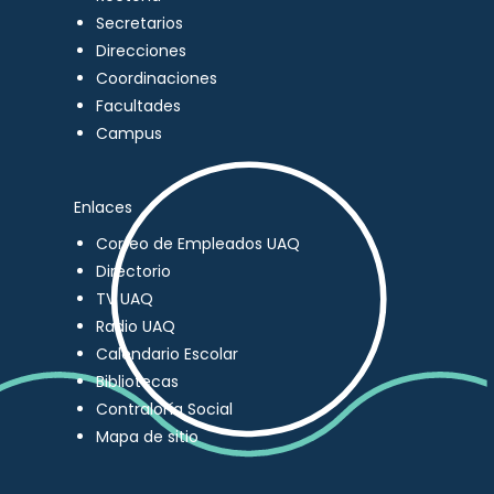
Secretarios
Direcciones
Coordinaciones
Facultades
Campus
Enlaces
Correo de Empleados UAQ
Directorio
TV UAQ
Radio UAQ
Calendario Escolar
Bibliotecas
Contraloría Social
Mapa de sitio