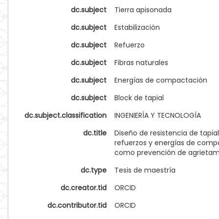
dc.subject
Tierra apisonada
dc.subject
Estabilización
dc.subject
Refuerzo
dc.subject
Fibras naturales
dc.subject
Energías de compactación
dc.subject
Block de tapial
dc.subject.classification
INGENIERÍA Y TECNOLOGÍA
dc.title
Diseño de resistencia de tapi
refuerzos y energías de comp
como prevención de agrietam
dc.type
Tesis de maestría
dc.creator.tid
ORCID
dc.contributor.tid
ORCID