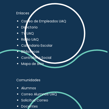
Enlaces
Correo de Empleados UAQ
Directorio
TV UAQ
Radio UAQ
Calendario Escolar
Bibliotecas
Contraloría Social
Mapa de sitio
Comunidades
Alumnos
Correo Alumnos UAQ
Solicitud Correo
Docentes