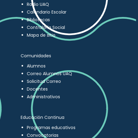
Radio UAQ
Calendario Escolar
Bibliotecas
Contraloría Social
Mapa de sitio
Comunidades
Alumnos
Correo Alumnos UAQ
Solicitud Correo
Docentes
Administrativos
Educación Continua
Programas educativos
Convocatorias