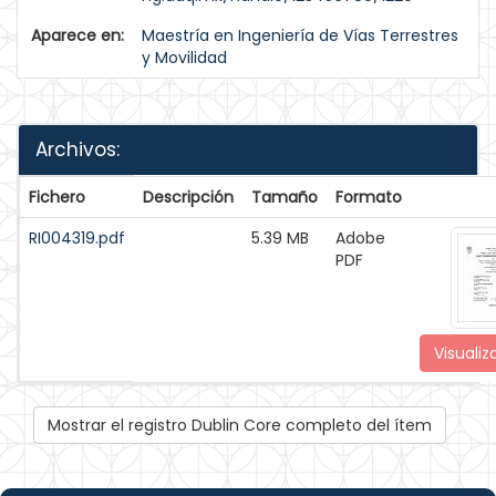
Aparece en:
Maestría en Ingeniería de Vías Terrestres
y Movilidad
Archivos:
Fichero
Descripción
Tamaño
Formato
RI004319.pdf
5.39 MB
Adobe
PDF
Visualiz
Mostrar el registro Dublin Core completo del ítem