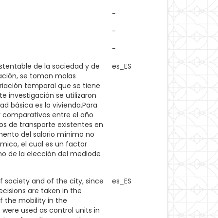
-
-
-
ustentable de la sociedad y de
es_ES
lación, se toman malas
ariación temporal que se tiene
 investigación se utilizaron
ad básica es la vivienda.Para
 y comparativas entre el año
ios de transporte existentes en
mento del salario mínimo no
mico, el cual es un factor
mo de la elección del mediode
f society and of the city, since
es_ES
ecisions are taken in the
f the mobility in the
were used as control units in