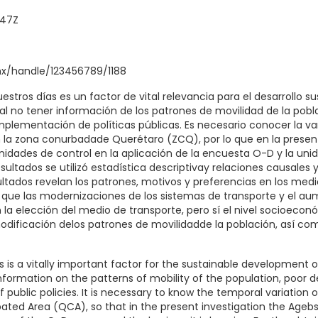
:47Z
mx/handle/123456789/1188
estros días es un factor de vital relevancia para el desarrollo s
, al no tener información de los patrones de movilidad de la pob
implementación de políticas públicas. Es necesario conocer la v
n la zona conurbadade Querétaro (ZCQ), por lo que en la presente
idades de control en la aplicación de la encuesta O-D y la unid
sultados se utilizó estadística descriptivay relaciones causales
sultados revelan los patrones, motivos y preferencias en los med
 que las modernizaciones de los sistemas de transporte y el au
 la elección del medio de transporte, pero sí el nivel socioeconó
modificación delos patrones de movilidadde la población, así co
ys is a vitally important factor for the sustainable development o
nformation on the patterns of mobility of the population, poor d
public policies. It is necessary to know the temporal variation o
ted Area (QCA), so that in the present investigation the Agebs 