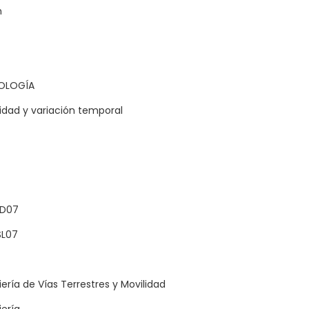
n
NOLOGÍA
idad y variación temporal
RD07
SL07
ería de Vías Terrestres y Movilidad