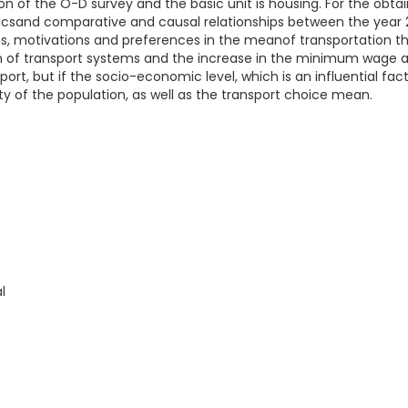
n of the O-D survey and the basic unit is housing. For the obtai
ticsand comparative and causal relationships between the year 2
s, motivations and preferences in the meanof transportation that
 of transport systems and the increase in the minimum wage are
ort, but if the socio-economic level, which is an influential fac
ty of the population, as well as the transport choice mean.
l