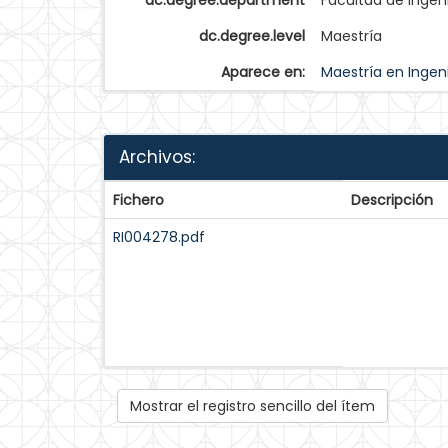
dc.degree.department
Facultad de Ingen
dc.degree.level
Maestría
Aparece en:
Maestría en Ingeni
Archivos:
Fichero
Descripción
RI004278.pdf
Mostrar el registro sencillo del ítem