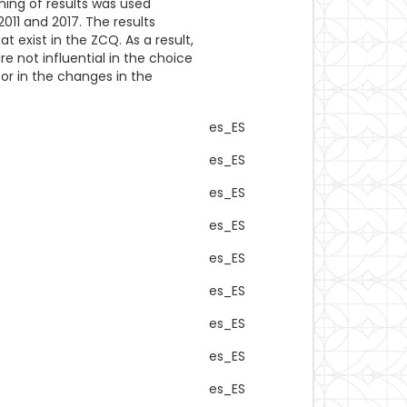
ning of results was used
011 and 2017. The results
 exist in the ZCQ. As a result,
 not influential in the choice
tor in the changes in the
es_ES
es_ES
es_ES
es_ES
es_ES
es_ES
es_ES
es_ES
es_ES