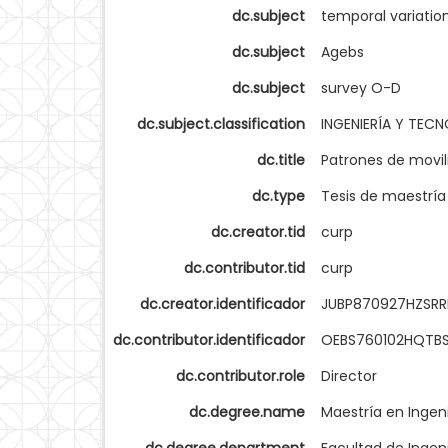
dc.subject
temporal variatio
dc.subject
Agebs
dc.subject
survey O-D
dc.subject.classification
INGENIERÍA Y TEC
dc.title
Patrones de movil
dc.type
Tesis de maestría
dc.creator.tid
curp
dc.contributor.tid
curp
dc.creator.identificador
JUBP870927HZSR
dc.contributor.identificador
OEBS760102HQTB
dc.contributor.role
Director
dc.degree.name
Maestría en Ingeni