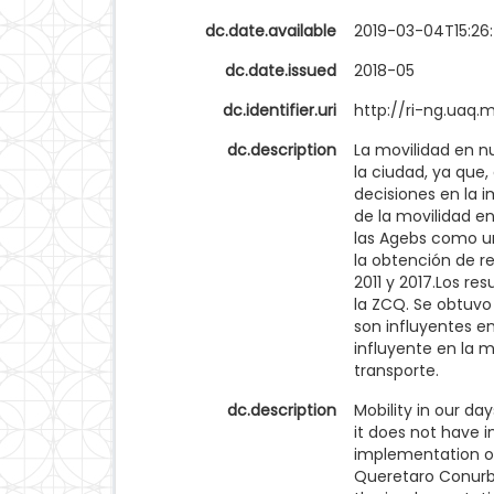
dc.date.available
2019-03-04T15:26
dc.date.issued
2018-05
dc.identifier.uri
http://ri-ng.uaq.
dc.description
La movilidad en nu
la ciudad, ya que
decisiones en la 
de la movilidad e
las Agebs como un
la obtención de re
2011 y 2017.Los re
la ZCQ. Se obtuvo
son influyentes en
influyente en la 
transporte.
dc.description
Mobility in our da
it does not have i
implementation of 
Queretaro Conurba