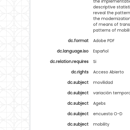
the implementatio
descriptive statis
reveal the pattern
the modernization
of means of transp
patterns of mobili
dc.format
Adobe PDF
dc.language.iso
Español
dc.relation.requires
Si
dc.rights
Acceso Abierto
dc.subject
movilidad
dc.subject
variación tempora
dc.subject
Agebs
dc.subject
encuesta O-D
dc.subject
mobility