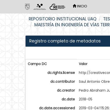
INICIO
Skip
REPOSITORIO INSTITUCIONAL UAQ
TES
navigation
MAESTRÍA EN INGENIERÍA DE VÍAS TER
Registro completo de metadatos
Campo DC
Valor
dc.rights.license
http://creativec
dc.contributor
Saul Antonio Obr
dc.creator
Pedro Abraham J
dc.date
2018-05
dc.date.accessioned
2019-03-04T15:26