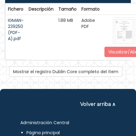
Fichero
Descripción
Tamaño
Formato
IGMAN-
1.88 MB
Adobe
239250
PDF
(PDF-
A).pdf
Visualizar/Abr
Mostrar el registro Dublin Core completo del ítem
Volver arriba ∧
Administración Central
Página principal