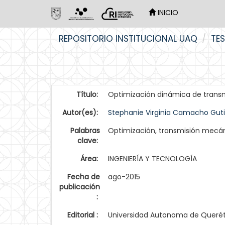
INICIO
Skip
REPOSITORIO INSTITUCIONAL UAQ
TES
navigation
Título:
Optimización dinámica de trans
Autor(es):
Stephanie Virginia Camacho Guti
Palabras
Optimización, transmisión mecán
clave:
Área:
INGENIERÍA Y TECNOLOGÍA
Fecha de
ago-2015
publicación
:
Editorial :
Universidad Autonoma de Queré