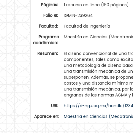
Páginas:
1 recurso en línea (150 páginas)
Folio RI:
IGMIN-239264
Facultad:
Facultad de Ingeniería
Programa
Maestría en Ciencias (Mecatroni
académico:
Resumen:
El diseño convencional de una tr
componentes, tales como excitac
una metodología de diseño basada
una transmisión mecánica de una
superponen. Además, se proponen
costos y una distancia mínima m
una transmisión mecánica, por l
engranes de las normas AGMA y l
URI:
https://ri-ng.uaq.mx/handle/123
Aparece en:
Maestría en Ciencias (Mecatróni