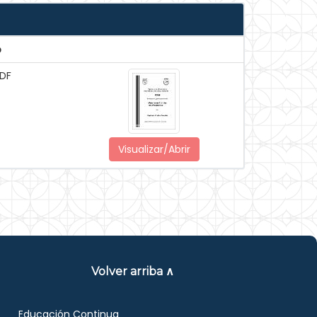
o
DF
Visualizar/Abrir
Volver arriba ∧
Educación Continua