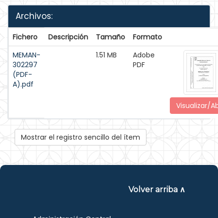
Archivos:
Fichero
Descripción
Tamaño
Formato
MEMAN-
1.51 MB
Adobe
302297
PDF
(PDF-
A).pdf
Visualizar/Ab
Mostrar el registro sencillo del ítem
Volver arriba ∧