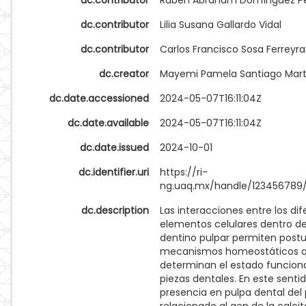
dc.contributor
Rubén Abraham Domínguez P
dc.contributor
Lilia Susana Gallardo Vidal
dc.contributor
Carlos Francisco Sosa Ferreyra
dc.creator
Mayemi Pamela Santiago Mart
dc.date.accessioned
2024-05-07T16:11:04Z
dc.date.available
2024-05-07T16:11:04Z
dc.date.issued
2024-10-01
dc.identifier.uri
https://ri-
ng.uaq.mx/handle/123456789
dc.description
Las interacciones entre los di
elementos celulares dentro d
dentino pulpar permiten postu
mecanismos homeostáticos 
determinan el estado funciona
piezas dentales. En este sentid
presencia en pulpa dental del