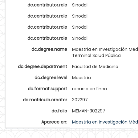
dc.contributor.role
Sinodal
dc.contributor.role
Sinodal
dc.contributor.role
Sinodal
dc.contributor.role
Sinodal
dc.degree.name
Maestría en Investigación Méd
Terminal Salud Pública
dc.degree.department
Facultad de Medicina
dc.degree.level
Maestría
dc.format.support
recurso en línea
dc.matricula.creator
302297
dc.folio
MEMAN-302297
Aparece en:
Maestría en Investigación Méd