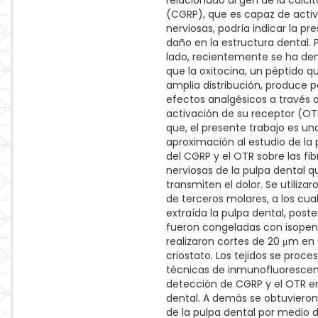
relacionado al gen de la calci
(CGRP), que es capaz de activa
nerviosas, podría indicar la pr
daño en la estructura dental. 
lado, recientemente se ha d
que la oxitocina, un péptido q
amplia distribución, produce 
efectos analgésicos a través d
activación de su receptor (OTR
que, el presente trabajo es un
aproximación al estudio de la
del CGRP y el OTR sobre las fib
nerviosas de la pulpa dental q
transmiten el dolor. Se utiliza
de terceros molares, a los cual
extraída la pulpa dental, post
fueron congeladas con isopen
realizaron cortes de 20 μm en
criostato. Los tejidos se proc
técnicas de inmunofluorescen
detección de CGRP y el OTR en
dental. A demás se obtuviero
de la pulpa dental por medio 