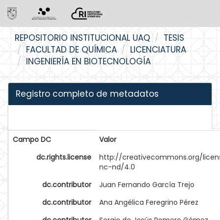
Skip
REPOSITORIO INSTITUCIONAL UAQ
TESIS
navigation
FACULTAD DE QUÍMICA
LICENCIATURA
INGENIERÍA EN BIOTECNOLOGÍA
Registro completo de metadatos
Campo DC
Valor
dc.rights.license
http://creativecommons.org/licen
nc-nd/4.0
dc.contributor
Juan Fernando García Trejo
dc.contributor
Ana Angélica Feregrino Pérez