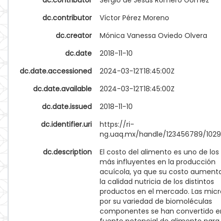
dc.contributor
Sergio de Jesús Romero Gómez
dc.contributor
Víctor Pérez Moreno
dc.creator
Mónica Vanessa Oviedo Olvera
dc.date
2018-11-10
dc.date.accessioned
2024-03-12T18:45:00Z
dc.date.available
2024-03-12T18:45:00Z
dc.date.issued
2018-11-10
dc.identifier.uri
https://ri-
ng.uaq.mx/handle/123456789/102
dc.description
El costo del alimento es uno de los
más influyentes en la producción
acuícola, ya que su costo aument
la calidad nutricia de los distintos
productos en el mercado. Las micr
por su variedad de biomoléculas
componentes se han convertido e