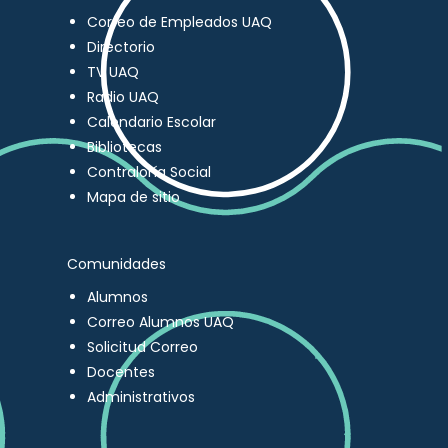
Correo de Empleados UAQ
Directorio
TV UAQ
Radio UAQ
Calendario Escolar
Bibliotecas
Contraloría Social
Mapa de sitio
Comunidades
Alumnos
Correo Alumnos UAQ
Solicitud Correo
Docentes
Administrativos