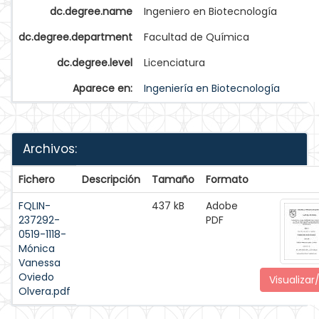
dc.degree.name
Ingeniero en Biotecnología
dc.degree.department
Facultad de Química
dc.degree.level
Licenciatura
Aparece en:
Ingeniería en Biotecnología
Archivos:
Fichero
Descripción
Tamaño
Formato
FQLIN-
437 kB
Adobe
237292-
PDF
0519-1118-
Mónica
Vanessa
Oviedo
Visualizar
Olvera.pdf