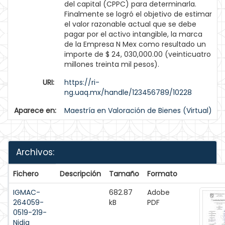
del capital (CPPC) para determinarla.
Finalmente se logró el objetivo de estimar
el valor razonable actual que se debe
pagar por el activo intangible, la marca
de la Empresa N Mex como resultado un
importe de $ 24, 030,000.00 (veinticuatro
millones treinta mil pesos).
URI:
https://ri-
ng.uaq.mx/handle/123456789/10228
Aparece en:
Maestría en Valoración de Bienes (Virtual)
Archivos:
Fichero
Descripción
Tamaño
Formato
IGMAC-
682.87
Adobe
264059-
kB
PDF
0519-219-
Nidia