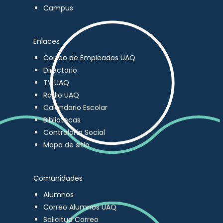
Campus
Enlaces
Correo de Empleados UAQ
Directorio
TV UAQ
Radio UAQ
Calendario Escolar
Bibliotecas
Contraloría Social
Mapa de sitio
Comunidades
Alumnos
Correo Alumnos UAQ
Solicitud Correo