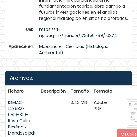
información proporcionada en la
fundamentación teórica, abre campo a
futuras investigaciones en el análisis
regional hidrológico en sitios no aforados.
URI:
https://ri-
ng.uaq.mx/handle/123456789/10224
Aparece en:
Maestría en Ciencias (Hidrología
Ambiental)
Archivos:
Fichero
Descripción
Tamaño
Formato
IGMAC-
3.43 MB
Adobe
143632-
PDF
0519-319-
Rosa Celic
Reséndiz
Mendoza.pdf
Visualiz