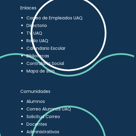
Enlaces
Correo de Empleados UAQ
Directorio
TV UAQ
Radio UAQ
Calendario Escolar
Bibliotecas
Contraloría Social
Mapa de sitio
Comunidades
Alumnos
Correo Alumnos UAQ
Solicitud Correo
Docentes
Administrativos