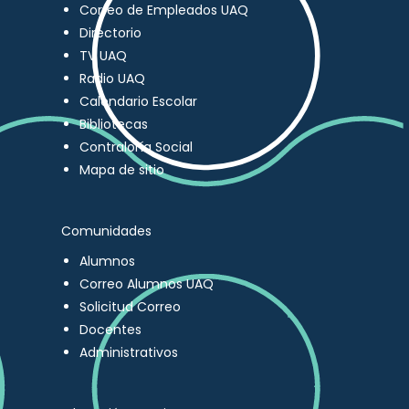
Correo de Empleados UAQ
Directorio
TV UAQ
Radio UAQ
Calendario Escolar
Bibliotecas
Contraloría Social
Mapa de sitio
Comunidades
Alumnos
Correo Alumnos UAQ
Solicitud Correo
Docentes
Administrativos