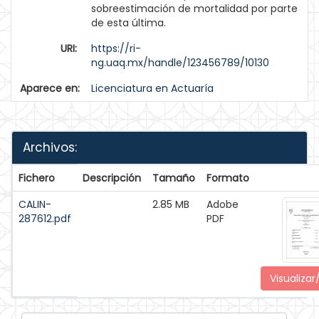
sobreestimación de mortalidad por parte
de esta última.
URI:
https://ri-
ng.uaq.mx/handle/123456789/10130
Aparece en:
Licenciatura en Actuaría
Archivos:
Fichero
Descripción
Tamaño
Formato
CALIN-
2.85 MB
Adobe
287612.pdf
PDF
Visualizar