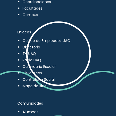
Coordinaciones
Facultades
Campus
Enlaces
Correo de Empleados UAQ
Directorio
TV UAQ
Radio UAQ
Calendario Escolar
Bibliotecas
Contraloría Social
Mapa de sitio
Comunidades
Alumnos