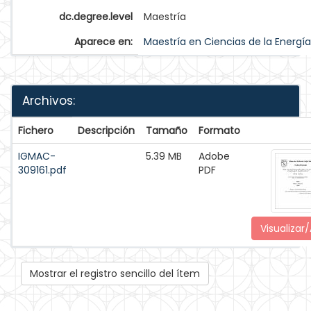
dc.degree.level
Maestría
Aparece en:
Maestría en Ciencias de la Energía
Archivos:
Fichero
Descripción
Tamaño
Formato
IGMAC-
5.39 MB
Adobe
309161.pdf
PDF
Visualizar/
Mostrar el registro sencillo del ítem