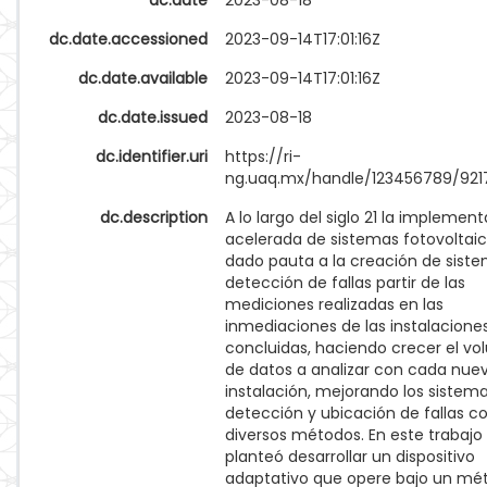
dc.date
2023-08-18
dc.date.accessioned
2023-09-14T17:01:16Z
dc.date.available
2023-09-14T17:01:16Z
dc.date.issued
2023-08-18
dc.identifier.uri
https://ri-
ng.uaq.mx/handle/123456789/921
dc.description
A lo largo del siglo 21 la implemen
acelerada de sistemas fotovoltai
dado pauta a la creación de sist
detección de fallas partir de las
mediciones realizadas en las
inmediaciones de las instalacione
concluidas, haciendo crecer el v
de datos a analizar con cada nue
instalación, mejorando los sistem
detección y ubicación de fallas c
diversos métodos. En este trabajo
planteó desarrollar un dispositivo
adaptativo que opere bajo un mé