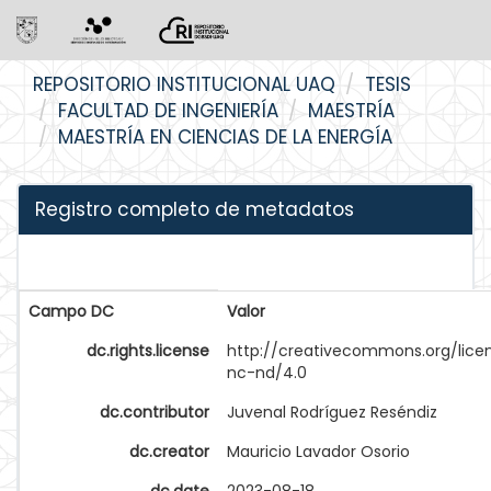
Skip
REPOSITORIO INSTITUCIONAL UAQ
TESIS
navigation
FACULTAD DE INGENIERÍA
MAESTRÍA
MAESTRÍA EN CIENCIAS DE LA ENERGÍA
Registro completo de metadatos
Campo DC
Valor
dc.rights.license
http://creativecommons.org/lice
nc-nd/4.0
dc.contributor
Juvenal Rodríguez Reséndiz
dc.creator
Mauricio Lavador Osorio