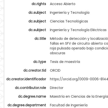
dc.rights
Acceso Abierto
dc.subject
Ingeniería y Tecnología
dc.subject
Ciencias Tecnológicas
dc.subject
Ingeniería y Tecnología Eléctricas
dc.title
Método de detección y localizaci
fallas en SFV de circuito abierto co
roja pulsada operado bajo condic
obscuras
dc.type
Tesis de maestría
dc.creator.tid
ORCID
dc.creator.identificador
https://orcid.org/0009-0006-814
dc.contributor.role
Director
dc.degree.name
Maestría en Ciencias de la Energía
dc.degree.department
Facultad de Ingeniería