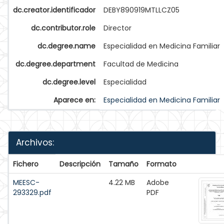
dc.creator.identificador
DEBY890919MTLLCZ05
dc.contributor.role
Director
dc.degree.name
Especialidad en Medicina Familiar
dc.degree.department
Facultad de Medicina
dc.degree.level
Especialidad
Aparece en:
Especialidad en Medicina Familiar
Archivos:
Fichero
Descripción
Tamaño
Formato
MEESC-
4.22 MB
Adobe
293329.pdf
PDF