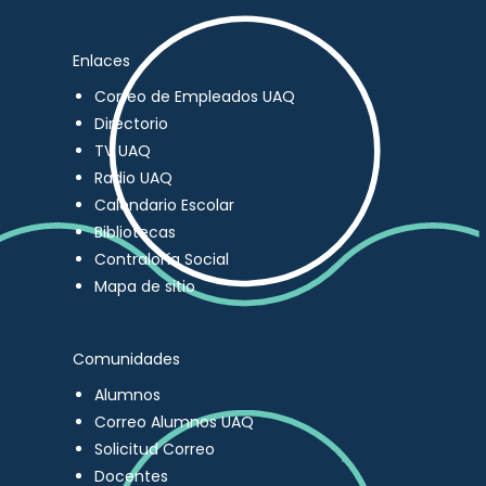
Enlaces
Correo de Empleados UAQ
Directorio
TV UAQ
Radio UAQ
Calendario Escolar
Bibliotecas
Contraloría Social
Mapa de sitio
Comunidades
Alumnos
Correo Alumnos UAQ
Solicitud Correo
Docentes