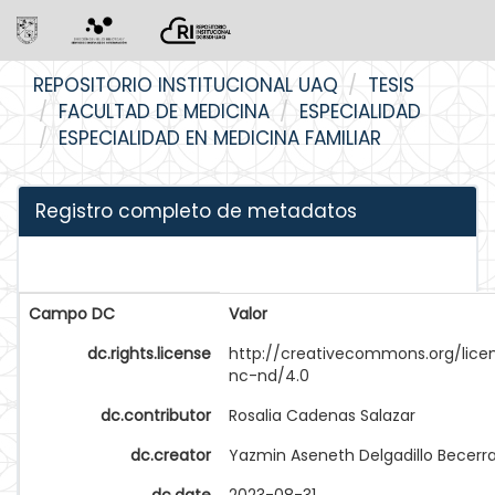
Skip
REPOSITORIO INSTITUCIONAL UAQ
TESIS
navigation
FACULTAD DE MEDICINA
ESPECIALIDAD
ESPECIALIDAD EN MEDICINA FAMILIAR
Registro completo de metadatos
Campo DC
Valor
dc.rights.license
http://creativecommons.org/lice
nc-nd/4.0
dc.contributor
Rosalia Cadenas Salazar
dc.creator
Yazmin Aseneth Delgadillo Becerr