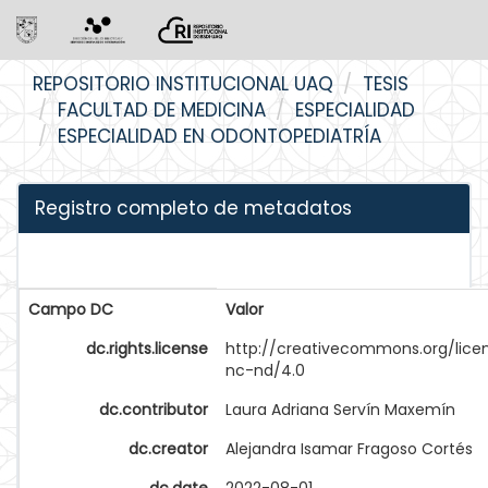
Skip
REPOSITORIO INSTITUCIONAL UAQ
TESIS
navigation
FACULTAD DE MEDICINA
ESPECIALIDAD
ESPECIALIDAD EN ODONTOPEDIATRÍA
Registro completo de metadatos
Campo DC
Valor
dc.rights.license
http://creativecommons.org/lice
nc-nd/4.0
dc.contributor
Laura Adriana Servín Maxemín
dc.creator
Alejandra Isamar Fragoso Cortés