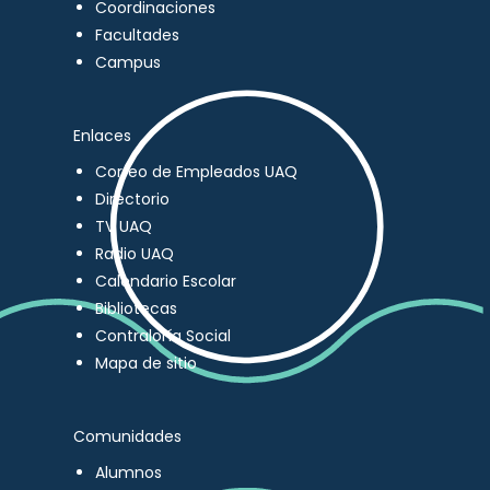
Coordinaciones
Facultades
Campus
Enlaces
Correo de Empleados UAQ
Directorio
TV UAQ
Radio UAQ
Calendario Escolar
Bibliotecas
Contraloría Social
Mapa de sitio
Comunidades
Alumnos