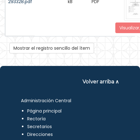
293328.pdf
kB
PDF
Visualizar
Mostrar el registro sencillo del ítem
Volver arriba ∧
Administración Central
Página principal
Rectoría
Secretarios
Direcciones