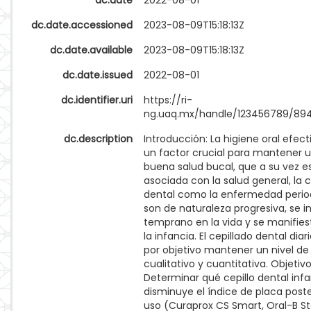
dc.date
2022-08-01
dc.date.accessioned
2023-08-09T15:18:13Z
dc.date.available
2023-08-09T15:18:13Z
dc.date.issued
2022-08-01
dc.identifier.uri
https://ri-
ng.uaq.mx/handle/123456789/89
dc.description
Introducción: La higiene oral efect
un factor crucial para mantener 
buena salud bucal, que a su vez e
asociada con la salud general, la c
dental como la enfermedad perio
son de naturaleza progresiva, se in
temprano en la vida y se manifie
la infancia. El cepillado dental diar
por objetivo mantener un nivel de
cualitativo y cuantitativa. Objetivo
Determinar qué cepillo dental infan
disminuye el índice de placa poste
uso (Curaprox CS Smart, Oral-B S