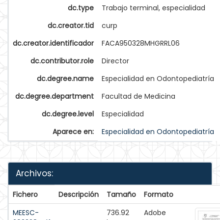
dc.type
Trabajo terminal, especialidad
dc.creator.tid
curp
dc.creator.identificador
FACA950328MHGRRL06
dc.contributor.role
Director
dc.degree.name
Especialidad en Odontopediatría
dc.degree.department
Facultad de Medicina
dc.degree.level
Especialidad
Aparece en:
Especialidad en Odontopediatría
Archivos:
Fichero
Descripción
Tamaño
Formato
MEESC-
736.92
Adobe