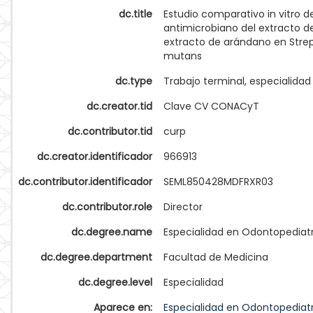
dc.title
Estudio comparativo in vitro d
antimicrobiano del extracto d
extracto de arándano en Str
mutans
dc.type
Trabajo terminal, especialidad
dc.creator.tid
Clave CV CONACyT
dc.contributor.tid
curp
dc.creator.identificador
966913
dc.contributor.identificador
SEML850428MDFRXR03
dc.contributor.role
Director
dc.degree.name
Especialidad en Odontopediat
dc.degree.department
Facultad de Medicina
dc.degree.level
Especialidad
Aparece en:
Especialidad en Odontopediat