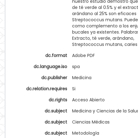
nuestro estudio demostró que 
de té verde al 0.5% y el extrac
arándano al 25% son eficaces
Streptococcus mutans. Puede
como complemento a los enj
bucales ya existentes. Palabra
Extracto, té verde, arándano,
Streptococcus mutans, caries 
dc.format
Adobe PDF
dc.language.iso
spa
dc.publisher
Medicina
dc.relation.requires
Si
dc.rights
Acceso Abierto
dc.subject
Medicina y Ciencias de la Salu
dc.subject
Ciencias Médicas
dc.subject
Metodología