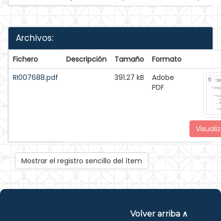
Archivos:
Fichero
Descripción
Tamaño
Formato
RI007688.pdf
391.27 kB
Adobe
PDF
Visualiz
Mostrar el registro sencillo del ítem
Volver arriba ∧