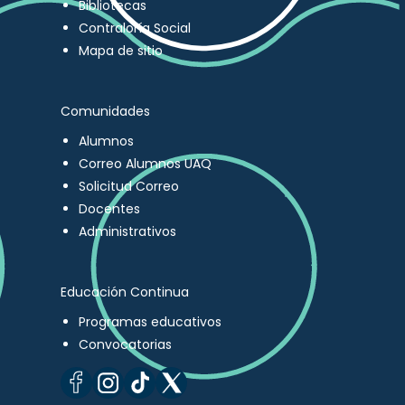
Bibliotecas
Contraloría Social
Mapa de sitio
Comunidades
Alumnos
Correo Alumnos UAQ
Solicitud Correo
Docentes
Administrativos
Educación Continua
Programas educativos
Convocatorias