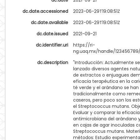
dc.date
2021-09-21
dc.date.accessioned
2023-06-29T19:08:51Z
dc.date.available
2023-06-29T19:08:51Z
dc.date.issued
2021-09-21
dc.identifier.uri
https://ri-
ng.uaq.mx/handle/123456789
dc.description
"Introducción: Actualmente s
lanzado diversos agentes natu
de extractos o enjuagues de
eficacia terapéutica en la carie
té verde y el arándano se han
tradicionalmente como reme
caseros, pero poco son los es
el Streptococcus mutans. Obje
Evaluar y comparar la eficacia
antimicrobiana del arándano y
en cajas de agar inoculadas c
Streptococcus mutans. Materi
métodos: Estudio experimental 