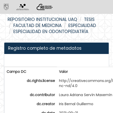
Skip
REPOSITORIO INSTITUCIONAL UAQ
TESIS
navigation
FACULTAD DE MEDICINA
ESPECIALIDAD
ESPECIALIDAD EN ODONTOPEDIATRÍA
Registro completo de metadatos
Campo DC
Valor
dc.rights.license
http://creativecommons.org/
nc-nd/4.0
dc.contributor
Laura Adriana Servín Maxemín
dc.creator
Iris Bernal Guillermo