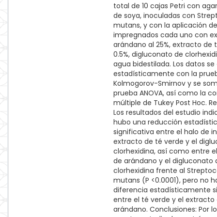
total de 10 cajas Petri con agar
de soya, inoculadas con Stre
mutans, y con la aplicación de
impregnados cada uno con ex
arándano al 25%, extracto de t
0.5%, digluconato de clorhexidi
agua bidestilada. Los datos se
estadísticamente con la prue
Kolmogorov-Smirnov y se som
prueba ANOVA, así como la c
múltiple de Tukey Post Hoc. Re
Los resultados del estudio ind
hubo una reducción estadíst
significativa entre el halo de i
extracto de té verde y el digl
clorhexidina, así como entre e
de arándano y el digluconato 
clorhexidina frente al Strepto
mutans (P <0.0001), pero no h
diferencia estadísticamente si
entre el té verde y el extracto
arándano. Conclusiones: Por lo