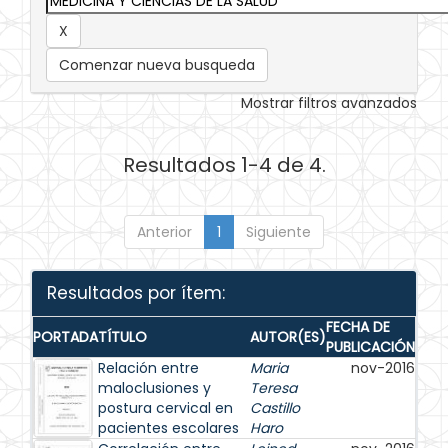
Comenzar nueva busqueda
Mostrar filtros avanzados
Resultados 1-4 de 4.
Anterior
1
Siguiente
Resultados por ítem:
FECHA DE
PORTADA
TÍTULO
AUTOR(ES)
PUBLICACIÓN
Relación entre
Maria
nov-2016
maloclusiones y
Teresa
postura cervical en
Castillo
pacientes escolares
Haro