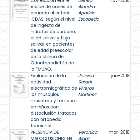
Correlación entre
Leined
nov-2016
índice de caries de
Alondra
acuerdo al criterio
Aparicio
ICDAS, según el nivel
Escobedo
de ingesta de
hidratos de carbono,
el pH salival y flujo
salival, en pacientes
de edad preescolar
de la clínica de
Odontopediatría de
la FMUAQ.
Evaluación de la
Jessica
jun-2018
actividad
Sarahi
electromiográfica de
Viveros
los músculos
Martinez
masetero y temporal
en niños con
distoclusión tratados
con ortopedia
funcional
PRESENCIA DE
Veronica
mar-2018
MALOCLUSIONES EN
Aldaz