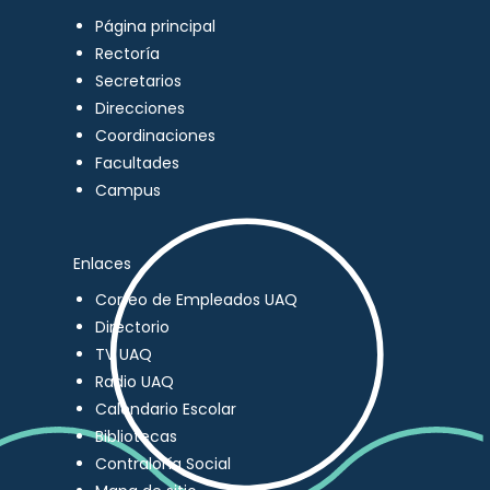
Página principal
Rectoría
Secretarios
Direcciones
Coordinaciones
Facultades
Campus
Enlaces
Correo de Empleados UAQ
Directorio
TV UAQ
Radio UAQ
Calendario Escolar
Bibliotecas
Contraloría Social