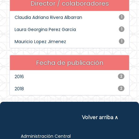
Director / colaboradores
Claudia Adriana Rivera Albarran
1
Laura Georgina Perez Garcia
1
Mauricio Lopez Jimenez
1
Fecha de publicación
2016
2
2018
2
Volver arriba ∧
Administración Central