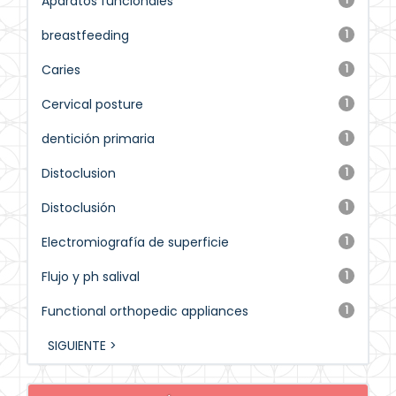
Aparatos funcionales
breastfeeding
1
Caries
1
Cervical posture
1
dentición primaria
1
Distoclusion
1
Distoclusión
1
Electromiografía de superficie
1
Flujo y ph salival
1
Functional orthopedic appliances
1
SIGUIENTE >