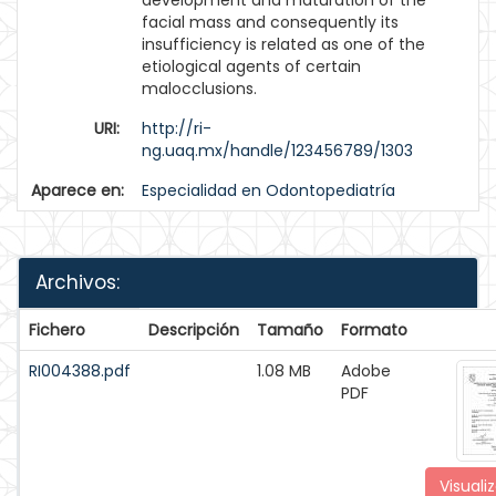
development and maturation of the
facial mass and consequently its
insufficiency is related as one of the
etiological agents of certain
malocclusions.
URI:
http://ri-
ng.uaq.mx/handle/123456789/1303
Aparece en:
Especialidad en Odontopediatría
Archivos:
Fichero
Descripción
Tamaño
Formato
RI004388.pdf
1.08 MB
Adobe
PDF
Visualiz