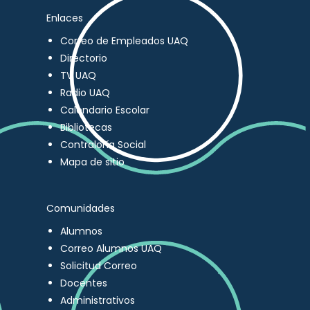
Enlaces
Correo de Empleados UAQ
Directorio
TV UAQ
Radio UAQ
Calendario Escolar
Bibliotecas
Contraloría Social
Mapa de sitio
Comunidades
Alumnos
Correo Alumnos UAQ
Solicitud Correo
Docentes
Administrativos