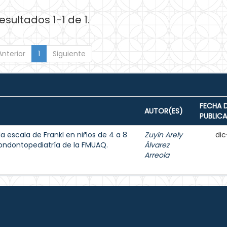
esultados 1-1 de 1.
Anterior
1
Siguiente
FECHA 
AUTOR(ES)
PUBLIC
a escala de Frankl en niños de 4 a 8
Zuyin Arely
dic
ondontopediatría de la FMUAQ.
Álvarez
Arreola