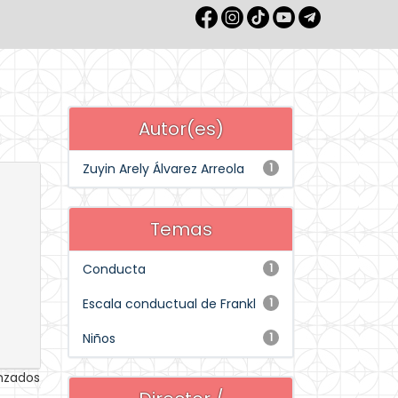
Autor(es)
Zuyin Arely Álvarez Arreola
1
Temas
Conducta
1
Escala conductual de Frankl
1
Niños
1
anzados