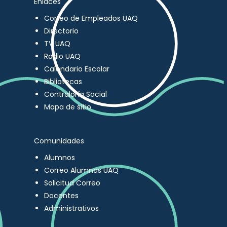
Enlaces
Correo de Empleados UAQ
Directorio
TV UAQ
Radio UAQ
Calendario Escolar
Bibliotecas
Contraloría Social
Mapa de sitio
Comunidades
Alumnos
Correo Alumnos UAQ
Solicitud Correo
Docentes
Administrativos