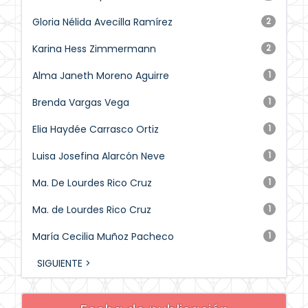
Gloria Nélida Avecilla Ramírez
2
Karina Hess Zimmermann
2
Alma Janeth Moreno Aguirre
1
Brenda Vargas Vega
1
Elia Haydée Carrasco Ortiz
1
Luisa Josefina Alarcón Neve
1
Ma. De Lourdes Rico Cruz
1
Ma. de Lourdes Rico Cruz
1
María Cecilia Muñoz Pacheco
1
SIGUIENTE >