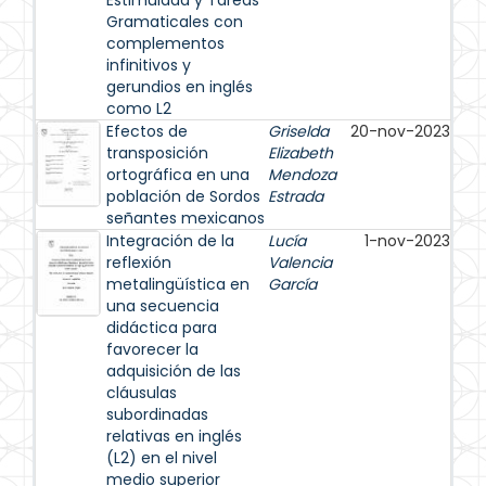
Estimulada y Tareas
Gramaticales con
complementos
infinitivos y
gerundios en inglés
como L2
Efectos de
Griselda
20-nov-2023
transposición
Elizabeth
ortográfica en una
Mendoza
población de Sordos
Estrada
señantes mexicanos
Integración de la
Lucía
1-nov-2023
reflexión
Valencia
metalingüística en
García
una secuencia
didáctica para
favorecer la
adquisición de las
cláusulas
subordinadas
relativas en inglés
(L2) en el nivel
medio superior