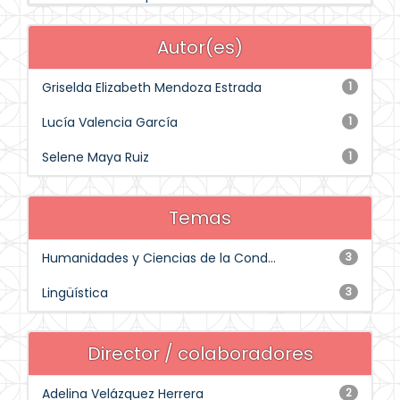
Autor(es)
Griselda Elizabeth Mendoza Estrada
1
Lucía Valencia García
1
Selene Maya Ruiz
1
Temas
Humanidades y Ciencias de la Cond...
3
Lingüística
3
Director / colaboradores
Adelina Velázquez Herrera
2