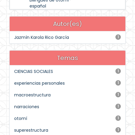
bilingües de otomí-
español
Autor(es)
Jazmín Karola Rico García
1
Temas
CIENCIAS SOCIALES
1
experiencias personales
1
macroestructura
1
narraciones
1
otomí
1
superestructura
1