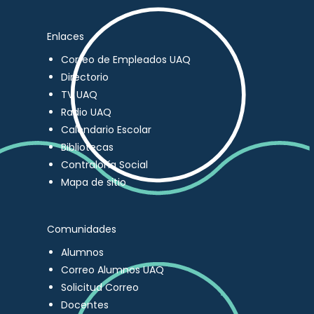
Enlaces
Correo de Empleados UAQ
Directorio
TV UAQ
Radio UAQ
Calendario Escolar
Bibliotecas
Contraloría Social
Mapa de sitio
Comunidades
Alumnos
Correo Alumnos UAQ
Solicitud Correo
Docentes