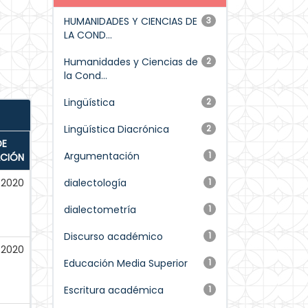
HUMANIDADES Y CIENCIAS DE
3
LA COND...
Humanidades y Ciencias de
2
la Cond...
Lingüística
2
Lingüística Diacrónica
2
DE
Argumentación
1
ACIÓN
-2020
dialectología
1
dialectometría
1
Discurso académico
1
-2020
Educación Media Superior
1
Escritura académica
1