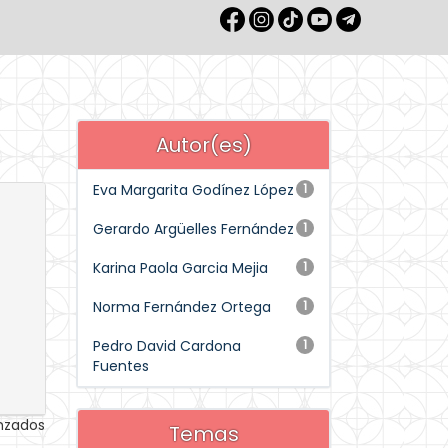
Autor(es)
Eva Margarita Godínez López
1
Gerardo Argüelles Fernández
1
Karina Paola Garcia Mejia
1
Norma Fernández Ortega
1
Pedro David Cardona
1
Fuentes
anzados
Temas