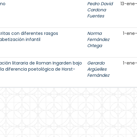
tmo
Pedro David
13-ene
Cardona
Fuentes
ritas con diferentes rasgos
Norma
1-ene
fabetización infantil
Fernández
Ortega
ación litararia de Roman Ingarden bajo
Gerardo
1-ene
la diferencia poetológica de Horst-
Argüelles
Fernández