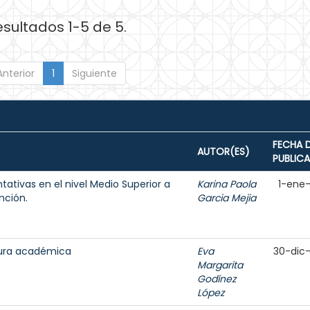
esultados 1-5 de 5.
Anterior
1
Siguiente
FECHA 
AUTOR(ES)
PUBLIC
ativas en el nivel Medio Superior a
Karina Paola
1-ene
nción.
Garcia Mejia
itura académica
Eva
30-dic
Margarita
Godínez
López