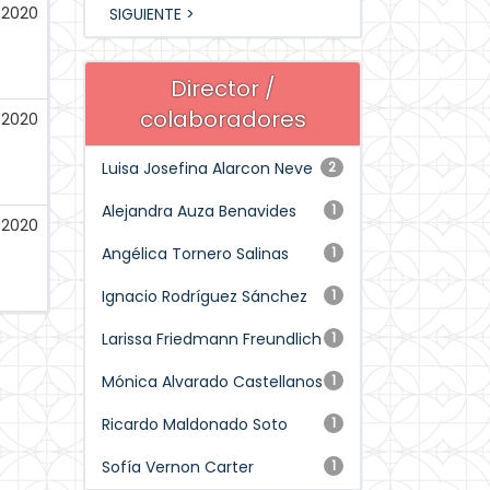
-2020
SIGUIENTE >
Director /
colaboradores
-2020
Luisa Josefina Alarcon Neve
2
Alejandra Auza Benavides
1
-2020
Angélica Tornero Salinas
1
Ignacio Rodríguez Sánchez
1
Larissa Friedmann Freundlich
1
Mónica Alvarado Castellanos
1
Ricardo Maldonado Soto
1
Sofía Vernon Carter
1