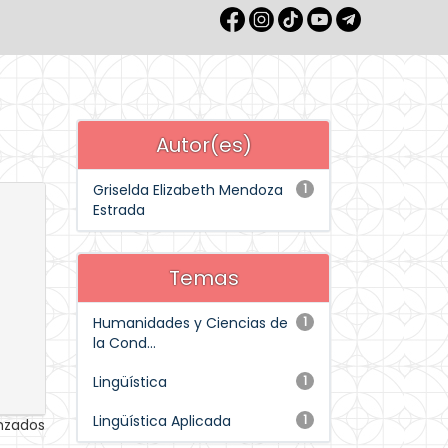
Autor(es)
Griselda Elizabeth Mendoza
1
Estrada
Temas
Humanidades y Ciencias de
1
la Cond...
Lingüística
1
Lingüística Aplicada
1
anzados