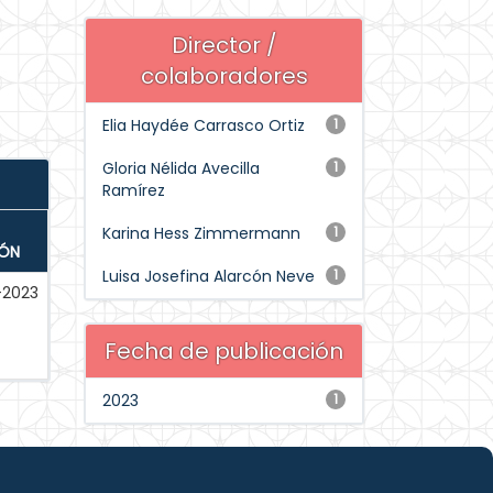
Director /
colaboradores
Elia Haydée Carrasco Ortiz
1
Gloria Nélida Avecilla
1
Ramírez
Karina Hess Zimmermann
1
IÓN
Luisa Josefina Alarcón Neve
1
-2023
Fecha de publicación
2023
1