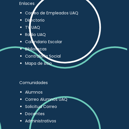
Enlaces
Correo de Empleados UAQ
Directorio
TV UAQ
Radio UAQ
Calendario Escolar
Bibliotecas
Contraloría Social
Mapa de sitio
Comunidades
Alumnos
Correo Alumnos UAQ
Solicitud Correo
Docentes
Administrativos