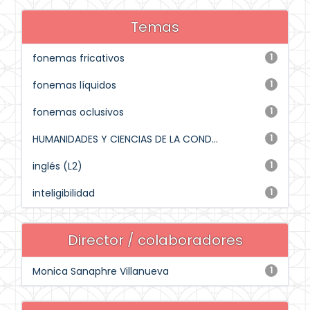
Temas
fonemas fricativos
1
fonemas líquidos
1
fonemas oclusivos
1
HUMANIDADES Y CIENCIAS DE LA COND...
1
inglés (L2)
1
inteligibilidad
1
Director / colaboradores
Monica Sanaphre Villanueva
1