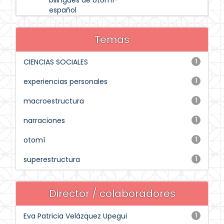
bilingües de otomí-
español
Temas
CIENCIAS SOCIALES
1
experiencias personales
1
macroestructura
1
narraciones
1
otomí
1
superestructura
1
Director / colaboradores
Eva Patricia Velázquez Upegui
1