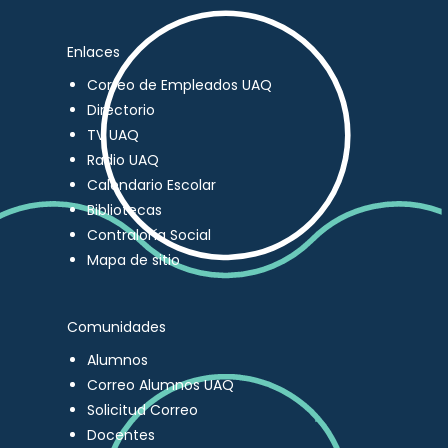
Enlaces
Correo de Empleados UAQ
Directorio
TV UAQ
Radio UAQ
Calendario Escolar
Bibliotecas
Contraloría Social
Mapa de sitio
Comunidades
Alumnos
Correo Alumnos UAQ
Solicitud Correo
Docentes