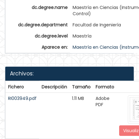
dc.degree.name
Maestría en Ciencias (Instrum
Control)
dc.degree.department
Facultad de Ingeniería
dc.degree.level
Maestría
Aparece en:
Maestría en Ciencias (Instrum
Archivos:
Fichero
Descripción
Tamaño
Formato
RI003949.pdf
1.11 MB
Adobe
PDF
Visualiz