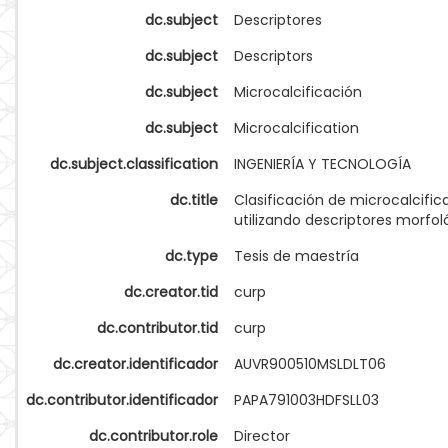
dc.subject
Descriptores
dc.subject
Descriptors
dc.subject
Microcalcificación
dc.subject
Microcalcification
dc.subject.classification
INGENIERÍA Y TECNOLOGÍA
dc.title
Clasificación de microcalcific
utilizando descriptores morfol
dc.type
Tesis de maestría
dc.creator.tid
curp
dc.contributor.tid
curp
dc.creator.identificador
AUVR900510MSLDLT06
dc.contributor.identificador
PAPA791003HDFSLL03
dc.contributor.role
Director