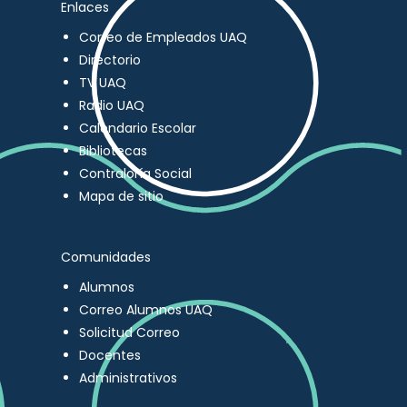
Enlaces
Correo de Empleados UAQ
Directorio
TV UAQ
Radio UAQ
Calendario Escolar
Bibliotecas
Contraloría Social
Mapa de sitio
Comunidades
Alumnos
Correo Alumnos UAQ
Solicitud Correo
Docentes
Administrativos