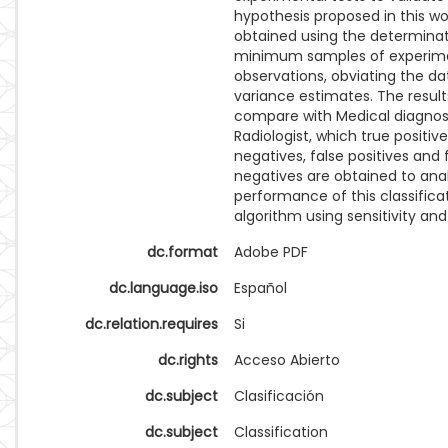
hypothesis proposed in this w
obtained using the determinat
minimum samples of experim
observations, obviating the da
variance estimates. The resul
compare with Medical diagno
Radiologist, which true positive
negatives, false positives and 
negatives are obtained to ana
performance of this classifica
algorithm using sensitivity and 
dc.format
Adobe PDF
dc.language.iso
Español
dc.relation.requires
Si
dc.rights
Acceso Abierto
dc.subject
Clasificación
dc.subject
Classification