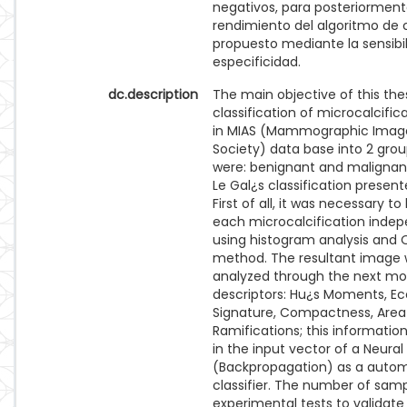
negativos, para posteriormente
rendimiento del algoritmo de c
propuesto mediante la sensibi
especificidad.
dc.description
The main objective of this thes
classification of microcalcific
in MIAS (Mammographic Image
Society) data base into 2 grou
were: benignant and malignan
Le Gal¿s classification presen
First of all, it was necessary to
each microcalcification indep
using histogram analysis and 
method. The resultant image
analyzed through the next mo
descriptors: Hu¿s Moments, Ecc
Signature, Compactness, Area
Ramifications; this informati
in the input vector of a Neura
(Backpropagation) as a auto
classifier. The number of sam
experimental tests to validate