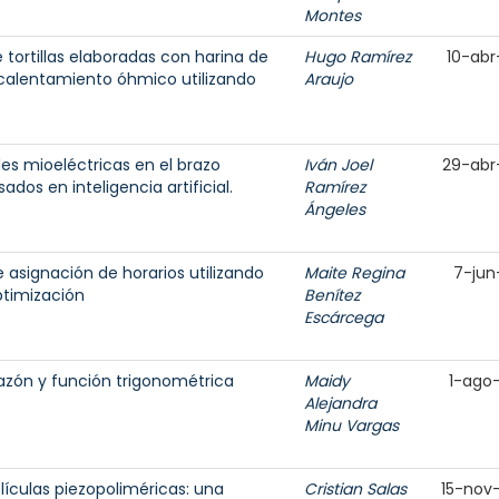
Montes
 tortillas elaboradas con harina de
Hugo Ramírez
10-abr
calentamiento óhmico utilizando
Araujo
les mioeléctricas en el brazo
Iván Joel
29-abr
dos en inteligencia artificial.
Ramírez
Ángeles
asignación de horarios utilizando
Maite Regina
7-jun
ptimización
Benítez
Escárcega
razón y función trigonométrica
Maidy
1-ago
Alejandra
Minu Vargas
ículas piezopoliméricas: una
Cristian Salas
15-nov