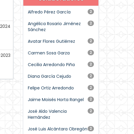
Alfredo Pérez García
2
Angélica Rosario Jiménez
2
-2024
Sánchez
Avatar Flores Gutiérrez
2
Carmen Sosa Garza
2
-2023
Cecilia Arredondo Piña
2
Diana García Cejudo
2
Felipe Ortiz Arredondo
2
Jaime Moisés Horta Rangel
2
José Aldo Valencia
2
Hernández
José Luis Alcántara Obregón
2