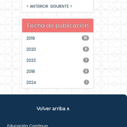
< ANTERIOR
SIGUIENTE >
Fecha de publicación
2019
16
2020
8
2023
7
2018
3
2024
1
Volver arriba ∧
Educación Continua