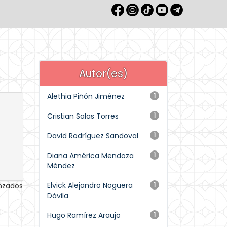
Autor(es)
Alethia Piñón Jiménez
1
Cristian Salas Torres
1
David Rodríguez Sandoval
1
Diana América Mendoza
1
Méndez
Elvick Alejandro Noguera
1
anzados
Dávila
Hugo Ramírez Araujo
1