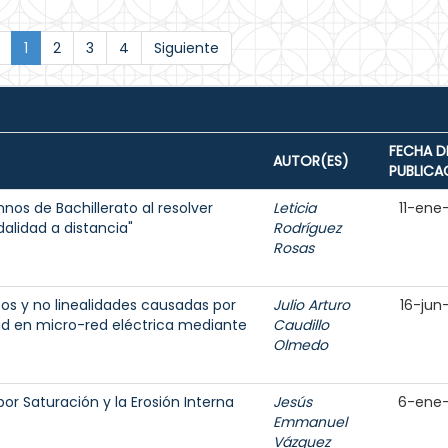
1
2
3
4
Siguiente
FECHA D
AUTOR(ES)
PUBLICA
os de Bachillerato al resolver
Leticia
11-ene
lidad a distancia"
Rodríguez
Rosas
s y no linealidades causadas por
Julio Arturo
16-jun
ad en micro-red eléctrica mediante
Caudillo
Olmedo
por Saturación y la Erosión Interna
Jesús
6-ene
Emmanuel
Vázquez