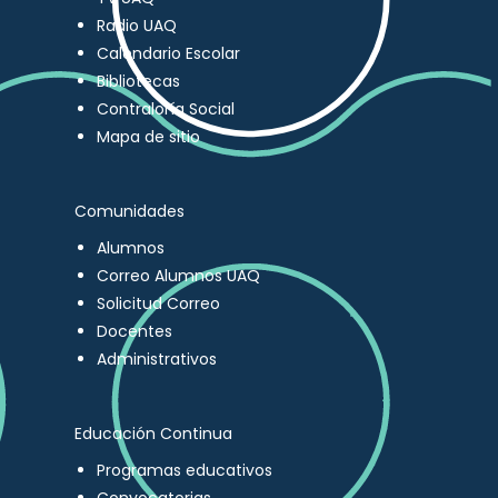
Radio UAQ
Calendario Escolar
Bibliotecas
Contraloría Social
Mapa de sitio
Comunidades
Alumnos
Correo Alumnos UAQ
Solicitud Correo
Docentes
Administrativos
Educación Continua
Programas educativos