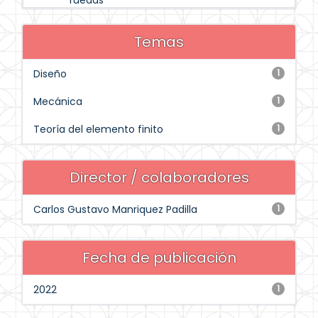
ruedas
Temas
Diseño
1
Mecánica
1
Teoría del elemento finito
1
Director / colaboradores
Carlos Gustavo Manriquez Padilla
1
Fecha de publicación
2022
1