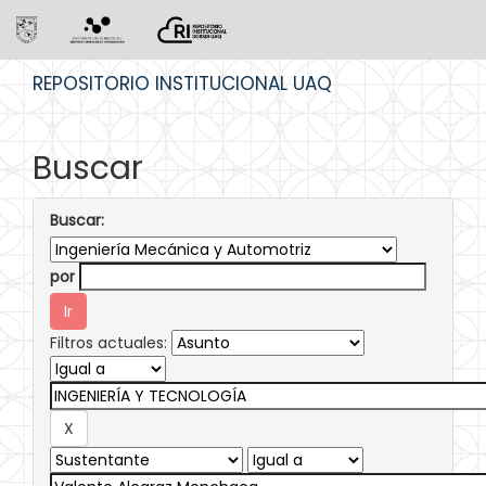
Skip
REPOSITORIO INSTITUCIONAL UAQ
navigation
Buscar
Buscar:
por
Filtros actuales: