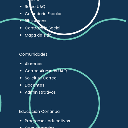
Radio UAQ
Calendario Escolar
Bibliotecas
Contraloría Social
Mapa de sitio
Comunidades
Alumnos
Correo Alumnos UAQ
Solicitud Correo
Docentes
Administrativos
Educación Continua
Programas educativos