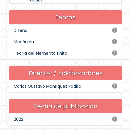
ruedas
Temas
Diseño
1
Mecánica
1
Teoría del elemento finito
1
Director / colaboradores
Carlos Gustavo Manriquez Padilla
1
Fecha de publicación
2022
1