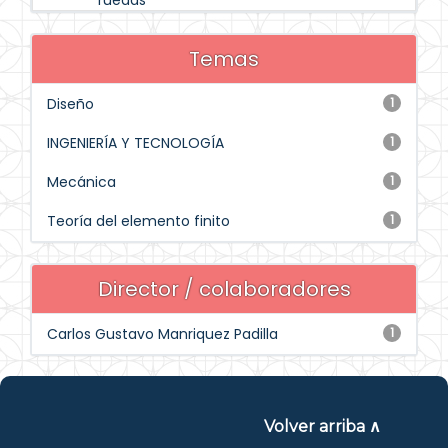
ruedas
Temas
Diseño
1
INGENIERÍA Y TECNOLOGÍA
1
Mecánica
1
Teoría del elemento finito
1
Director / colaboradores
Carlos Gustavo Manriquez Padilla
1
Volver arriba ∧