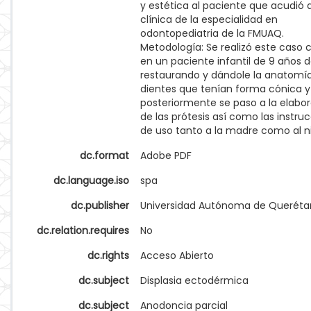
y estética al paciente que acudió a
clínica de la especialidad en
odontopediatria de la FMUAQ.
Metodología: Se realizó este caso c
en un paciente infantil de 9 años 
restaurando y dándole la anatomía
dientes que tenían forma cónica y
posteriormente se paso a la elabo
de las prótesis así como las instru
de uso tanto a la madre como al n
dc.format
Adobe PDF
dc.language.iso
spa
dc.publisher
Universidad Autónoma de Queréta
dc.relation.requires
No
dc.rights
Acceso Abierto
dc.subject
Displasia ectodérmica
dc.subject
Anodoncia parcial