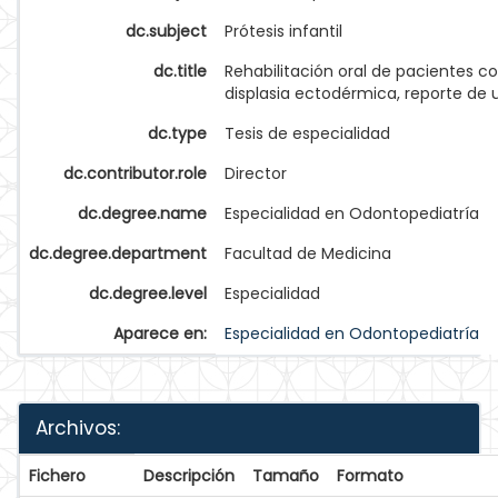
dc.subject
Prótesis infantil
dc.title
Rehabilitación oral de pacientes c
displasia ectodérmica, reporte de 
dc.type
Tesis de especialidad
dc.contributor.role
Director
dc.degree.name
Especialidad en Odontopediatría
dc.degree.department
Facultad de Medicina
dc.degree.level
Especialidad
Aparece en:
Especialidad en Odontopediatría
Archivos:
Fichero
Descripción
Tamaño
Formato