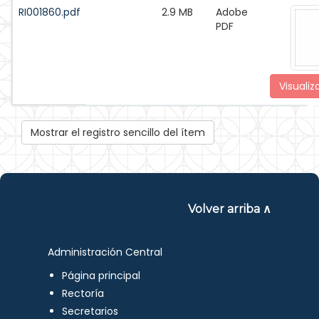
RI001860.pdf
2.9 MB
Adobe
PDF
Visualiz
Mostrar el registro sencillo del ítem
Volver arriba ∧
Administración Central
Página principal
Rectoría
Secretarios