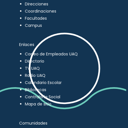
Direcciones
Coordinaciones
Facultades
Campus
Enlaces
Correo de Empleados UAQ
Directorio
TV UAQ
Radio UAQ
Calendario Escolar
Bibliotecas
Contraloría Social
Mapa de sitio
Comunidades