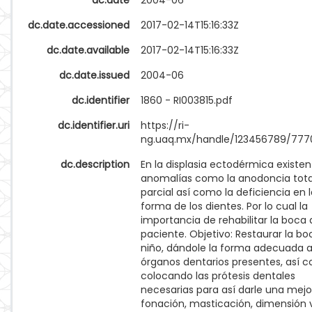
dc.date
2004-06
dc.date.accessioned
2017-02-14T15:16:33Z
dc.date.available
2017-02-14T15:16:33Z
dc.date.issued
2004-06
dc.identifier
1860 - RI003815.pdf
dc.identifier.uri
https://ri-
ng.uaq.mx/handle/123456789/777
dc.description
En la displasia ectodérmica existen
anomalías como la anodoncia tota
parcial así como la deficiencia en 
forma de los dientes. Por lo cual la
importancia de rehabilitar la boca 
paciente. Objetivo: Restaurar la bo
niño, dándole la forma adecuada a
órganos dentarios presentes, así 
colocando las prótesis dentales
necesarias para así darle una mejo
fonación, masticación, dimensión v