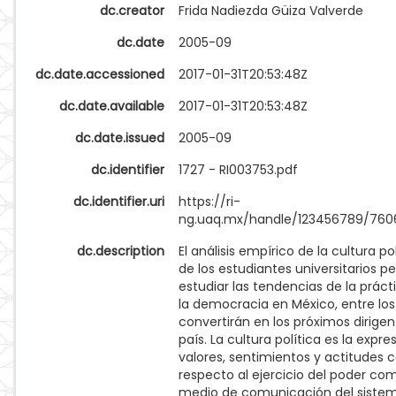
dc.creator
Frida Nadiezda Güiza Valverde
dc.date
2005-09
dc.date.accessioned
2017-01-31T20:53:48Z
dc.date.available
2017-01-31T20:53:48Z
dc.date.issued
2005-09
dc.identifier
1727 - RI003753.pdf
dc.identifier.uri
https://ri-
ng.uaq.mx/handle/123456789/760
dc.description
El análisis empírico de la cultura po
de los estudiantes universitarios p
estudiar las tendencias de la práct
la democracia en México, entre lo
convertirán en los próximos dirigen
país. La cultura política es la expre
valores, sentimientos y actitudes 
respecto al ejercicio del poder co
medio de comunicación del siste