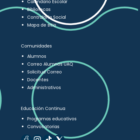
Calendario Escolar
Bibliotecas
Contraloría Social
Mapa de sitio
Comunidades
Alumnos
Correo Alumnos UAQ
Solicitud Correo
Docentes
Administrativos
Educación Continua
Programas educativos
Convocatorias