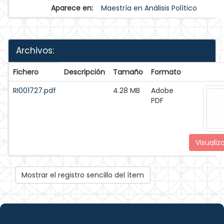
Aparece en:
Maestría en Análisis Político
Archivos:
Fichero
Descripción
Tamaño
Formato
RI001727.pdf
4.28 MB
Adobe
PDF
Visualiz
Mostrar el registro sencillo del ítem