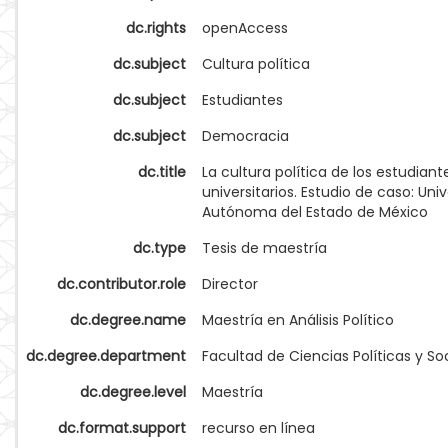
dc.rights
openAccess
dc.subject
Cultura política
dc.subject
Estudiantes
dc.subject
Democracia
dc.title
La cultura política de los estudiant
universitarios. Estudio de caso: Uni
Autónoma del Estado de México
dc.type
Tesis de maestría
dc.contributor.role
Director
dc.degree.name
Maestría en Análisis Político
dc.degree.department
Facultad de Ciencias Políticas y So
dc.degree.level
Maestría
dc.format.support
recurso en línea