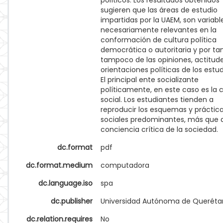
políticos. Los resultados obtenidos
sugieren que las áreas de estudio
impartidas por la UAEM, son variabl
necesariamente relevantes en la
conformación de cultura política
democrática o autoritaria y por ta
tampoco de las opiniones, actitud
orientaciones políticas de los estu
El principal ente socializante
políticamente, en este caso es la 
social. Los estudiantes tienden a
reproducir los esquemas y práctic
sociales predominantes, más que a
conciencia crítica de la sociedad.
dc.format
pdf
dc.format.medium
computadora
dc.language.iso
spa
dc.publisher
Universidad Autónoma de Queréta
dc.relation.requires
No