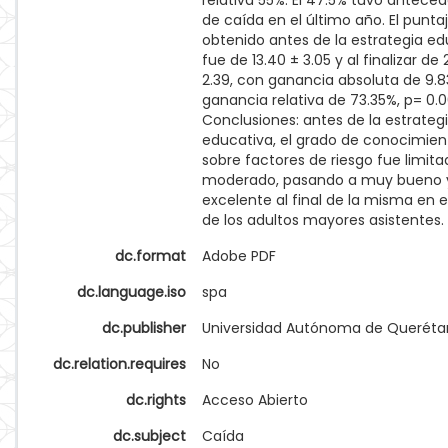
relativa 55%. El 47.5% tuvo antece
de caída en el último año. El punta
obtenido antes de la estrategia ed
fue de 13.40 ± 3.05 y al finalizar de 
2.39, con ganancia absoluta de 9.8
ganancia relativa de 73.35%, p= 0.0
Conclusiones: antes de la estrateg
educativa, el grado de conocimien
sobre factores de riesgo fue limita
moderado, pasando a muy bueno 
excelente al final de la misma en e
de los adultos mayores asistentes.
dc.format
Adobe PDF
dc.language.iso
spa
dc.publisher
Universidad Autónoma de Queréta
dc.relation.requires
No
dc.rights
Acceso Abierto
dc.subject
Caída