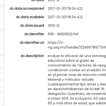
dc.date
2013-12
dc.date.accessioned
2017-01-20T19:34:42Z
dc.date.available
2017-01-20T19:34:42Z
dc.date.issued
2013-12
dc.identifier
1518 - RI003502.PDF
dc.identifier.uri
https://ri-
ng.uaq.mx/handle/123456789/734
dc.description
evaluar la eficacia de una estrateg
educativa sobre el grado de
conocimiento de factores de ries
condicionan caídas en el adulto m
en el primer nivel de atención méd
Material y métodos: estudio
cuasiexperimental tipo antes y de
en derechohabientes de la UMF 16,
delegación Querétaro, de noviemb
a mayo 2013. Se incluyeron 40 adul
60 y más años de edad, que sabían