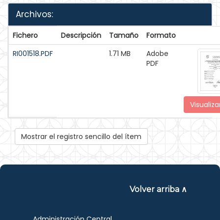
Archivos:
Fichero
Descripción
Tamaño
Formato
RI001518.PDF
1.71 MB
Adobe
PDF
Visualiza
Mostrar el registro sencillo del ítem
Volver arriba ∧
Administración Central