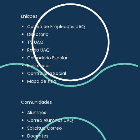
Enlaces
Correo de Empleados UAQ
Directorio
TV UAQ
Radio UAQ
Calendario Escolar
Bibliotecas
Contraloría Social
Mapa de sitio
Comunidades
Alumnos
Correo Alumnos UAQ
Solicitud Correo
Docentes