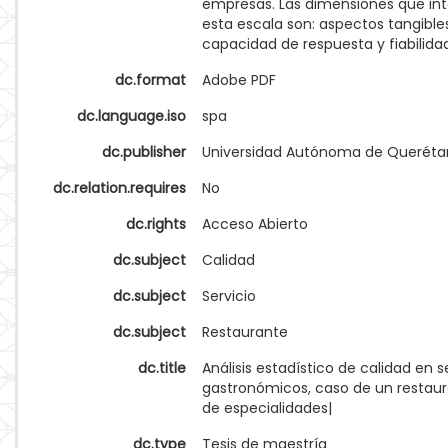
empresas. Las dimensiones que in
esta escala son: aspectos tangibles
capacidad de respuesta y fiabilida
dc.format
Adobe PDF
dc.language.iso
spa
dc.publisher
Universidad Autónoma de Queréta
dc.relation.requires
No
dc.rights
Acceso Abierto
dc.subject
Calidad
dc.subject
Servicio
dc.subject
Restaurante
dc.title
Análisis estadístico de calidad en s
gastronómicos, caso de un restau
de especialidades|
dc.type
Tesis de maestría