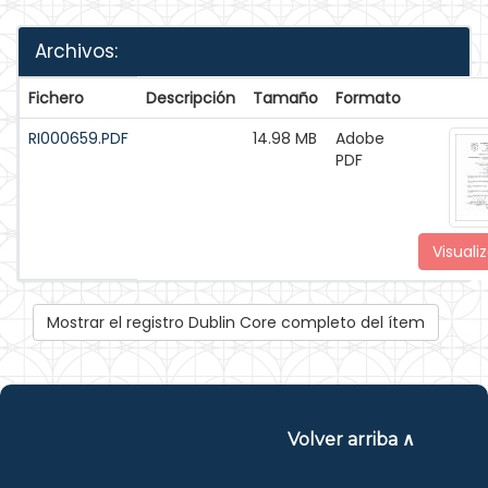
Archivos:
Fichero
Descripción
Tamaño
Formato
RI000659.PDF
14.98 MB
Adobe
PDF
Visualiz
Mostrar el registro Dublin Core completo del ítem
Volver arriba ∧