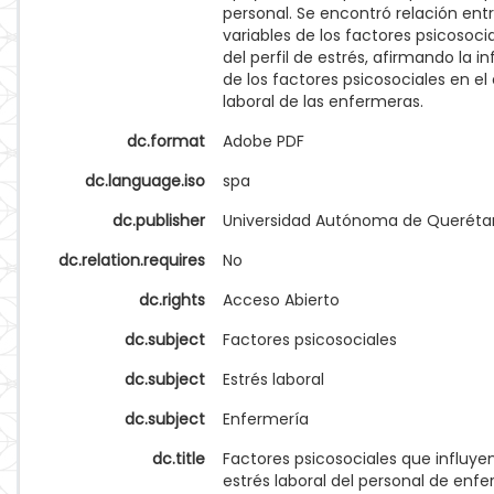
personal. Se encontró relación entr
variables de los factores psicosocia
del perfil de estrés, afirmando la in
de los factores psicosociales en el 
laboral de las enfermeras.
dc.format
Adobe PDF
dc.language.iso
spa
dc.publisher
Universidad Autónoma de Queréta
dc.relation.requires
No
dc.rights
Acceso Abierto
dc.subject
Factores psicosociales
dc.subject
Estrés laboral
dc.subject
Enfermería
dc.title
Factores psicosociales que influyen
estrés laboral del personal de enf