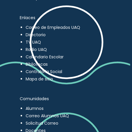
Enlaces
Correo de Empleados UAQ
Directorio
TV UAQ
Radio UAQ
Calendario Escolar
Bibliotecas
Contraloría Social
Mapa de sitio
Comunidades
Alumnos
Correo Alumnos UAQ
Solicitud Correo
Docentes