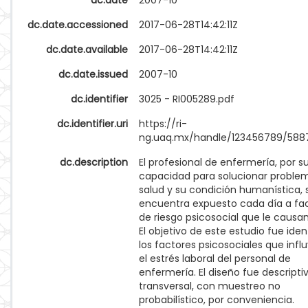
dc.date
2007-10
dc.date.accessioned
2017-06-28T14:42:11Z
dc.date.available
2017-06-28T14:42:11Z
dc.date.issued
2007-10
dc.identifier
3025 - RI005289.pdf
dc.identifier.uri
https://ri-
ng.uaq.mx/handle/123456789/588
dc.description
El profesional de enfermería, por s
capacidad para solucionar proble
salud y su condición humanística, 
encuentra expuesto cada día a fa
de riesgo psicosocial que le causan
El objetivo de este estudio fue iden
los factores psicosociales que infl
el estrés laboral del personal de
enfermería. El diseño fue descriptiv
transversal, con muestreo no
probabilístico, por conveniencia.