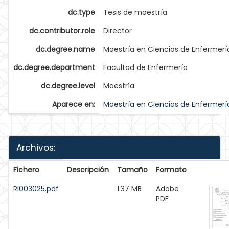
dc.type
Tesis de maestría
dc.contributor.role
Director
dc.degree.name
Maestría en Ciencias de Enfermerí
dc.degree.department
Facultad de Enfermería
dc.degree.level
Maestría
Aparece en:
Maestría en Ciencias de Enfermerí
Archivos:
Fichero
Descripción
Tamaño
Formato
RI003025.pdf
1.37 MB
Adobe
PDF