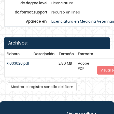
dc.degree.level
Licenciatura
dc.format.support
recurso en línea
Aparece en:
Licenciatura en Medicina Veterinar
Archivos:
Fichero
Descripción
Tamaño
Formato
RI003020.pdf
2.86 MB
Adobe
PDF
Visualiz
Mostrar el registro sencillo del ítem