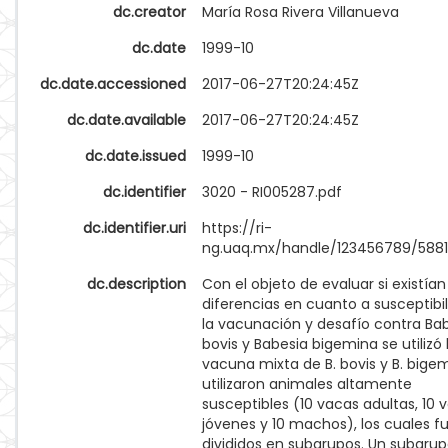
dc.creator
María Rosa Rivera Villanueva
dc.date
1999-10
dc.date.accessioned
2017-06-27T20:24:45Z
dc.date.available
2017-06-27T20:24:45Z
dc.date.issued
1999-10
dc.identifier
3020 - RI005287.pdf
dc.identifier.uri
https://ri-
ng.uaq.mx/handle/123456789/5881
dc.description
Con el objeto de evaluar si existían
diferencias en cuanto a susceptibi
la vacunación y desafío contra Ba
bovis y Babesia bigemina se utilizó 
vacuna mixta de B. bovis y B. bigem
utilizaron animales altamente
susceptibles (10 vacas adultas, 10 
jóvenes y 10 machos), los cuales f
divididos en subgrupos. Un subgru