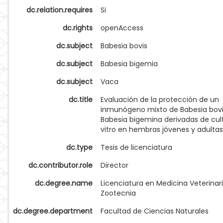
dc.relation.requires
Si
dc.rights
openAccess
dc.subject
Babesia bovis
dc.subject
Babesia bigemia
dc.subject
Vaca
dc.title
Evaluación de la protección de un
inmunógeno mixto de Babesia bovi
Babesia bigemina derivadas de cult
vitro en hembras jóvenes y adultas
dc.type
Tesis de licenciatura
dc.contributor.role
Director
dc.degree.name
Licenciatura en Medicina Veterinari
Zootecnia
dc.degree.department
Facultad de Ciencias Naturales