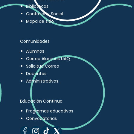
Bibliotecas
Contraloría Social
Mapa de sitio
Comunidades
Alumnos
Correo Alumnos UAQ
Solicitud Correo
Docentes
Administrativos
Educación Continua
Programas educativos
Convocatorias