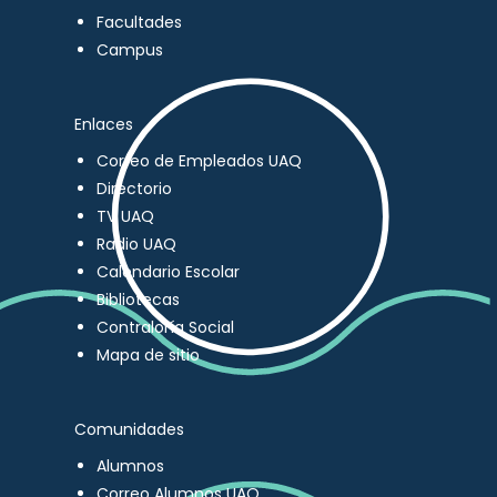
Facultades
Campus
Enlaces
Correo de Empleados UAQ
Directorio
TV UAQ
Radio UAQ
Calendario Escolar
Bibliotecas
Contraloría Social
Mapa de sitio
Comunidades
Alumnos
Correo Alumnos UAQ