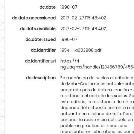
dc.date
1990-07
dc.date.accessioned
2017-02-27T15:48:40Z
dc.date.available
2017-02-27T15:48:40Z
dc.date.issued
1990-07
dc.identifier
1954 - RI003908.pdf
dc.identifier.uri
https://ri-
ng.uaq.mx/handle/123456789/456
dc.description
En mecánica de suelos el criterio de
de Mohr-Coulomb es actualment
aceptado para la determinación -
resistencia al cortetle los suelos. 
este criterio, la resistencia de un m
depende del esfuerzo cortante m
actuante en el plano de falla. Para
conocer la resistencia del suelo en
problema práctico es necesario
representar en laboratorio las con