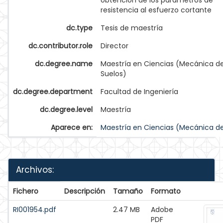
obtención de los parámetros de
resistencia al esfuerzo cortante
dc.type
Tesis de maestría
dc.contributor.role
Director
dc.degree.name
Maestría en Ciencias (Mecánica d
Suelos)
dc.degree.department
Facultad de Ingeniería
dc.degree.level
Maestría
Aparece en:
Maestría en Ciencias (Mecánica de
Archivos:
Fichero
Descripción
Tamaño
Formato
RI001954.pdf
2.47 MB
Adobe
PDF