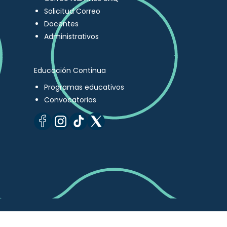
Solicitud Correo
Docentes
Administrativos
Educación Continua
Programas educativos
Convocatorias