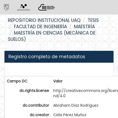
Skip
REPOSITORIO INSTITUCIONAL UAQ
TESIS
navigation
FACULTAD DE INGENIERÍA
MAESTRÍA
MAESTRÍA EN CIENCIAS (MECÁNICA DE
SUELOS)
Registro completo de metadatos
Campo DC
Valor
dc.rights.license
http://creativecommons.org/licen
nd/4.0
dc.contributor
Abraham Díaz Rodríguez
dc.creator
Cirila Pérez Muñoz