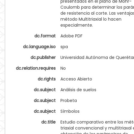
presentados en el plano de Mohr-
Coulomb para determinar los par
de resistencia al corte. Las ventaja
método Multitriaxial lo hacen
especialmente.
dc.format
Adobe PDF
dc.language.iso
spa
dc.publisher
Universidad Autónoma de Queréta
dc.relation.requires
No
dc.rights
Acceso Abierto
dc.subject
Análisis de suelos
dc.subject
Probeta
dc.subject
Símbolos
dc.title
Estudio comparativo entre los mé
triaxial convencional y multitriaxal