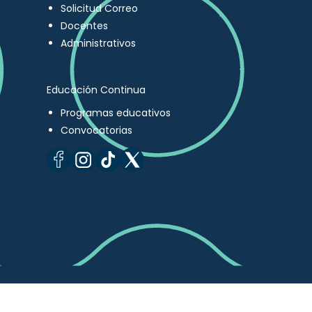
Solicitud Correo
Docentes
Administrativos
Educación Continua
Programas educativos
Convocatorias