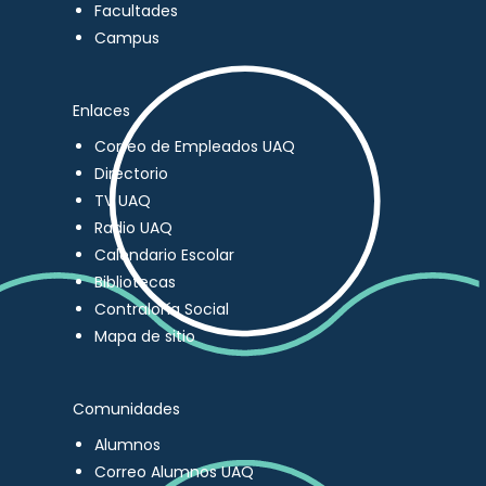
Facultades
Campus
Enlaces
Correo de Empleados UAQ
Directorio
TV UAQ
Radio UAQ
Calendario Escolar
Bibliotecas
Contraloría Social
Mapa de sitio
Comunidades
Alumnos
Correo Alumnos UAQ