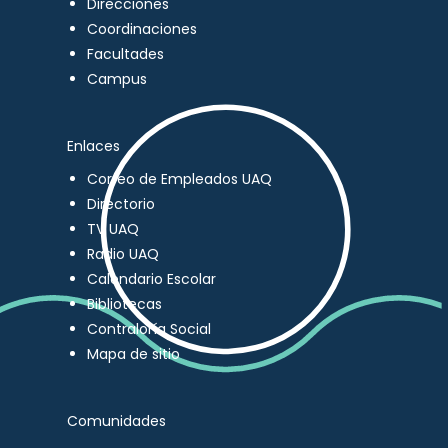
Direcciones
Coordinaciones
Facultades
Campus
Enlaces
Correo de Empleados UAQ
Directorio
TV UAQ
Radio UAQ
Calendario Escolar
Bibliotecas
Contraloría Social
Mapa de sitio
Comunidades