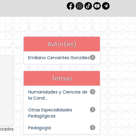
Autor(es)
Emiliano Cervantes González
1
Temas
Humanidades y Ciencias de
1
la Cond...
Otras Especialidades
1
Pedagógicas
Pedagogía
1
anzados