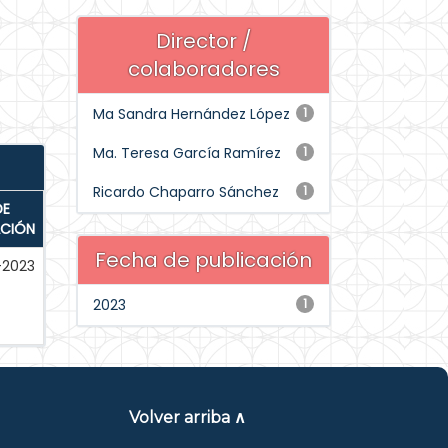
Director /
colaboradores
Ma Sandra Hernández López
1
Ma. Teresa García Ramírez
1
Ricardo Chaparro Sánchez
1
DE
ACIÓN
Fecha de publicación
-2023
2023
1
Volver arriba ∧