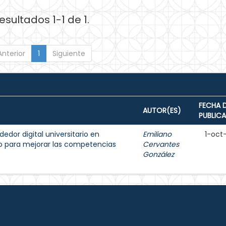
esultados 1-1 de 1.
Anterior
1
Siguiente
FECHA 
AUTOR(ES)
PUBLIC
dor digital universitario en
Emiliano
1-oct
do para mejorar las competencias
Cervantes
González